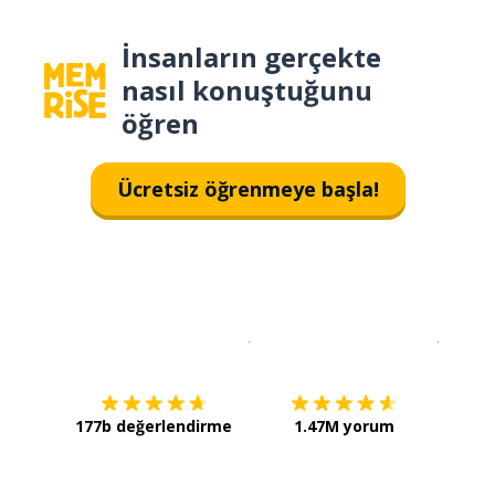
İnsanların gerçekte
nasıl konuştuğunu
öğren
Ücretsiz öğrenmeye başla!
İndirmek için
App Store
Şimdi İ
177b değerlendirme
1.47M yorum