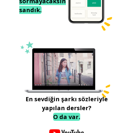
sormayacaksın
sandık.
En sevdiğin şarkı sözleriyle
yapılan dersler?
O da var.