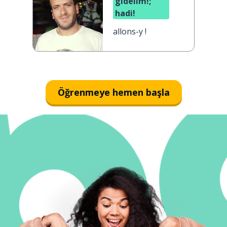
gidelim!;
hadi!
allons-y !
Öğrenmeye hemen başla