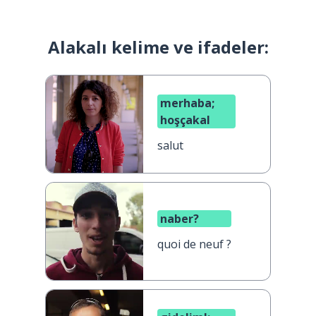
Alakalı kelime ve ifadeler:
merhaba;
hoşçakal
salut
naber?
quoi de neuf ?