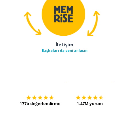
İletişim
Başkaları da seni anlasın
İndirmek için
App Store
Şimdi İ
177b değerlendirme
1.47M yorum