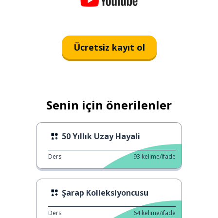
Ücretsiz kayıt ol
Senin için önerilenler
50 Yıllık Uzay Hayali
Ders
93
kelime/ifade
Şarap Kolleksiyoncusu
Ders
64
kelime/ifade