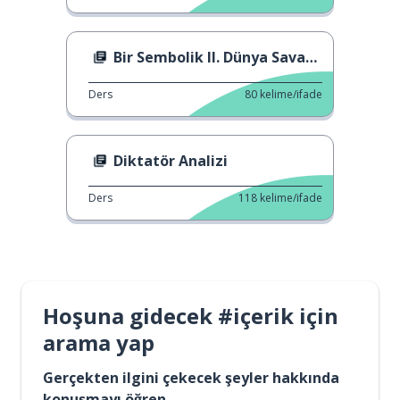
Bir Sembolik II. Dünya Savaşı Direnişçisi
Ders
80
kelime/ifade
Diktatör Analizi
Ders
118
kelime/ifade
Hoşuna gidecek #içerik için
arama yap
Gerçekten ilgini çekecek şeyler hakkında
konuşmayı öğren