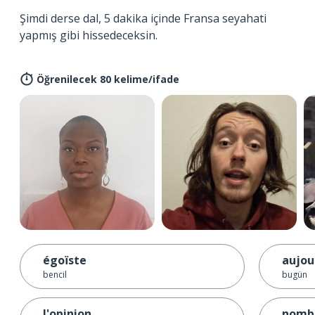
Şimdi derse dal, 5 dakika içinde Fransa seyahati
yapmış gibi hissedeceksin.
Öğrenilecek 80 kelime/ifade
égoïste
aujou
bencil
bugün
l'opinion
nomb