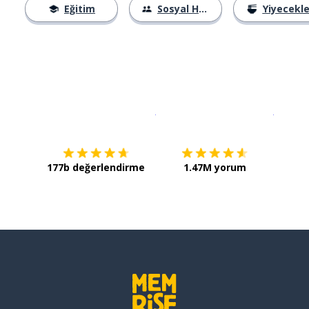
Eğitim
Sosyal Hayat
Yiyecekle
İndirmek için
App Store
Şimdi İ
177b değerlendirme
1.47M yorum