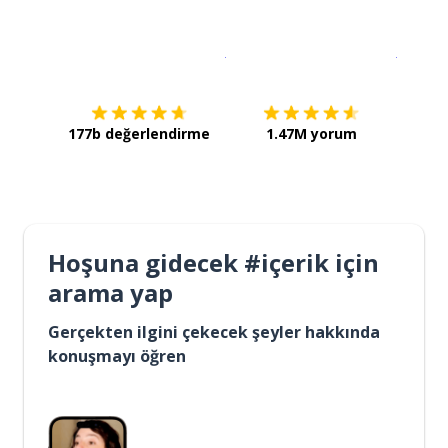
İndirmek için
App Store
Şimdi İ
177b değerlendirme
1.47M yorum
Hoşuna gidecek #içerik için
arama yap
Gerçekten ilgini çekecek şeyler hakkında
konuşmayı öğren