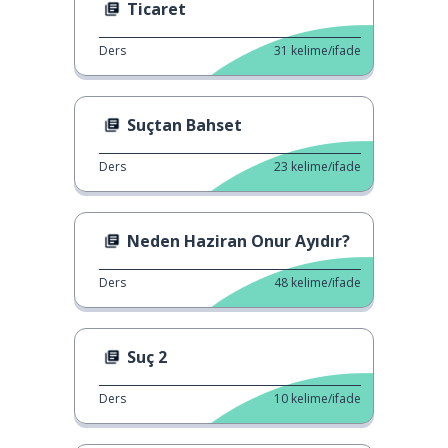
Ticaret
Ders
31
kelime/ifade
Suçtan Bahset
Ders
23
kelime/ifade
Neden Haziran Onur Ayıdır?
Ders
48
kelime/ifade
Suç 2
Ders
10
kelime/ifade