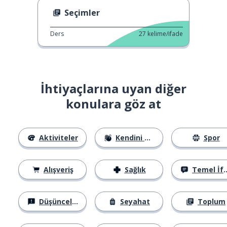
Seçimler
Ders
27
kelime/ifade
İhtiyaçlarına uyan diğer
konulara göz at
Aktiviteler
Kendini Tanıtma
Spor
Alışveriş
Sağlık
Temel İfadeler
Düşünceler
Seyahat
Toplum