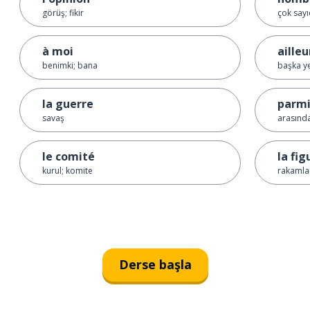
görüş; fikir
çok say
à moi
ailleu
benimki; bana
başka y
la guerre
parm
savaş
arasında
le comité
la fig
kurul; komite
rakamla
Derse başla