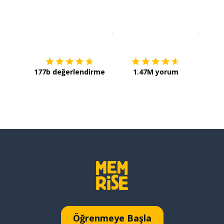
İndirmek için
App Store
Şimdi İ
177b değerlendirme
1.47M yorum
Öğrenmeye Başla