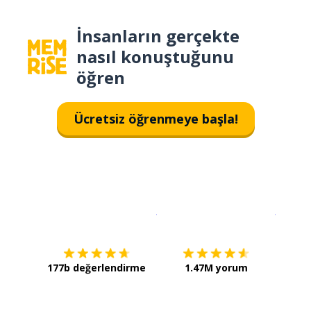
İnsanların gerçekte
nasıl konuştuğunu
öğren
Ücretsiz öğrenmeye başla!
İndirmek için
App Store
Şimdi İ
177b değerlendirme
1.47M yorum