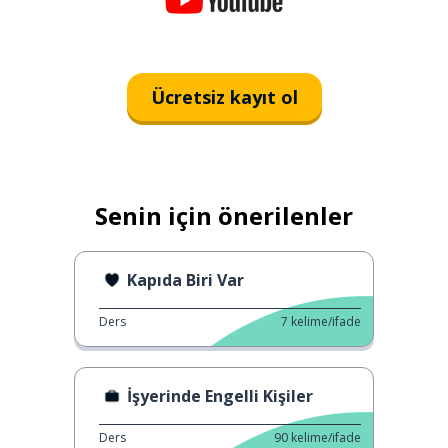
Ücretsiz kayıt ol
Senin için önerilenler
Kapıda Biri Var
Ders
7
kelime/ifade
İşyerinde Engelli Kişiler
Ders
90
kelime/ifade