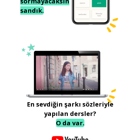
sormayacaksın
sandık.
En sevdiğin şarkı sözleriyle
yapılan dersler?
O da var.