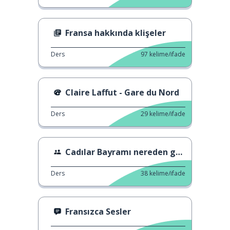
Fransa hakkında klişeler
Ders
97
kelime/ifade
Claire Laffut - Gare du Nord
Ders
29
kelime/ifade
Cadılar Bayramı nereden geliyor
Ders
38
kelime/ifade
Fransızca Sesler