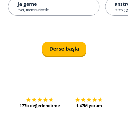
ja gerne
anst
evet, memnuniyetle
stresli; 
Derse başla
İndirmek için
App Store
Şimdi İ
177b değerlendirme
1.47M yorum