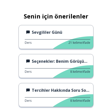
Senin için önerilenler
Sevgililer Günü
Ders
21
kelime/ifade
Seçenekler: Benim Görüşüme Göre
Ders
8
kelime/ifade
Tercihler Hakkında Soru Sorma
Ders
8
kelime/ifade