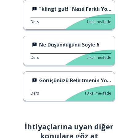
"klingt gut!" Nasıl Farklı Yollarla Kullanılır?
Ders
1
kelime/ifade
Ne Düşündüğünü Söyle 6
Ders
5
kelime/ifade
Görüşünüzü Belirtmenin Yolları
Ders
10
kelime/ifade
İhtiyaçlarına uyan diğer
konulara göz at