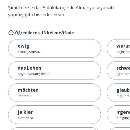
Şimdi derse dal, 5 dakika içinde Almanya seyahati
yapmış gibi hissedeceksin.
Öğrenilecek 13 kelime/ifade
ewig
waru
ebedi; sonsuz
niçin; n
das Leben
schw
hayat; yaşam; ömür
ağır; zor
möchten
glau
istemek
düşünme
ja klar
irge
evet, tabii
bir gün;