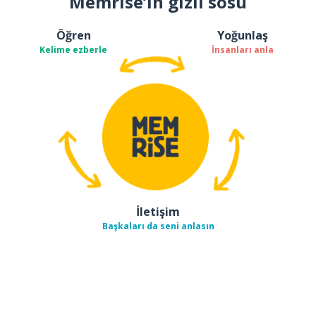
Memrise’ın gizli sosu
Öğren
Yoğunlaş
Kelime ezberle
İnsanları anla
İletişim
Başkaları da seni anlasın