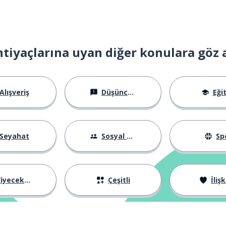
htiyaçlarına uyan diğer konulara göz 
Alışveriş
Düşünceler
Eği
Seyahat
Sosyal Hayat
Sp
iyecekler
Çeşitli
İlişk