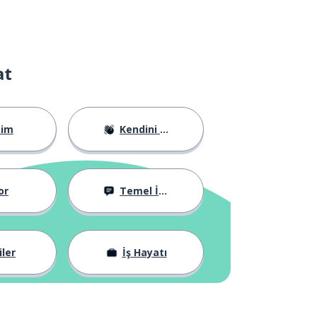
at
tim
Kendini Tanıtma
or
Temel İfadeler
iler
İş Hayatı