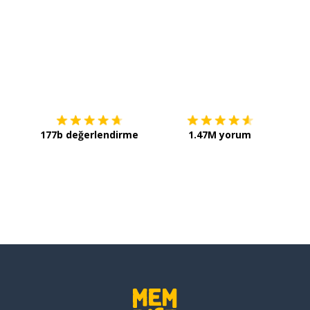
İndirmek için
App Store
Şimdi 
177b değerlendirme
1.47M yorum