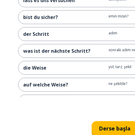
lass es uns versuchen
emin misin?
bist du sicher?
adım
der Schritt
sonraki adım n
was ist der nächste Schritt?
yol; tarz; şekil
die Weise
ne şekilde?
auf welche Weise?
basit; kolay; adi
einfach
o kadar da basi
es ist nicht so einfach
Derse başla
ne kadar zor ola