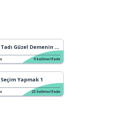
Tadı Güzel Demenin Yolları
s
9
kelime/ifade
Seçim Yapmak 1
s
23
kelime/ifade