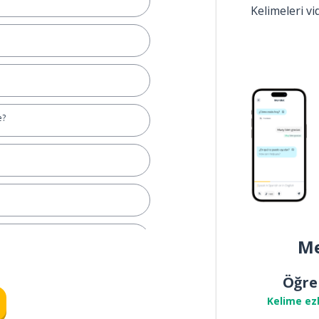
Kelimeleri v
e?
l
Me
t değil
Öğre
Kelime ez
bilir?