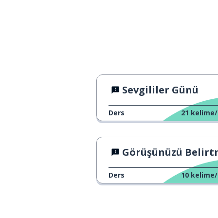
Sevgililer Günü
Ders
21
kelime/
Görüşünüzü Belirtmenin Yolla
Ders
10
kelime/