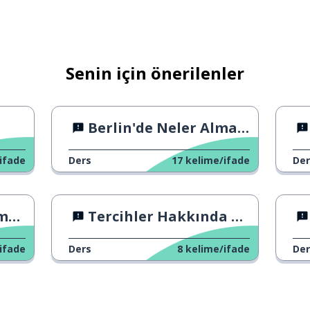
Senin için önerilenler
Berlin'de Neler Almandır?
ifade
Ders
17
kelime/ifade
Der
rı
Tercihler Hakkında Soru Sorma
ifade
Ders
8
kelime/ifade
Der