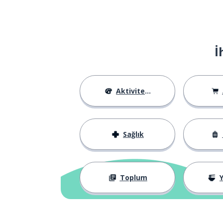
İ
Aktiviteler
Sağlık
Toplum
Y