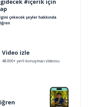
gidecek #içerik için
yap
lgini çekecek şeyler hakkında
öğren
Video izle
48.000+ yerli konuşmacı videosu
öğren