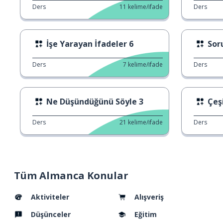
Ders
11
kelime/ifade
Ders
İşe Yarayan İfadeler 6
Sor
Ders
7
kelime/ifade
Ders
Ne Düşündüğünü Söyle 3
Çeşi
Ders
21
kelime/ifade
Ders
Tüm Almanca Konular
Aktiviteler
Alışveriş
Düşünceler
Eğitim