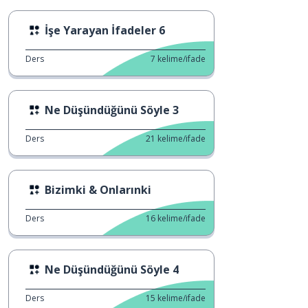
İşe Yarayan İfadeler 6
Ders
7
kelime/ifade
Ne Düşündüğünü Söyle 3
Ders
21
kelime/ifade
Bizimki & Onlarınki
Ders
16
kelime/ifade
Ne Düşündüğünü Söyle 4
Ders
15
kelime/ifade