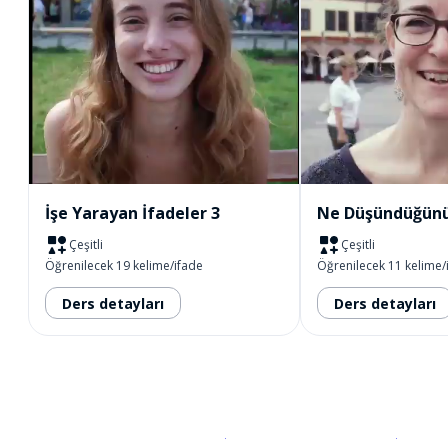
İşe Yarayan İfadeler 3
Ne Düşündüğünü
Çeşitli
Çeşitli
Öğrenilecek 19 kelime/ifade
Öğrenilecek 11 kelime/
Ders detayları
Ders detayları
İndirmek için
App Store
Şimdi İ