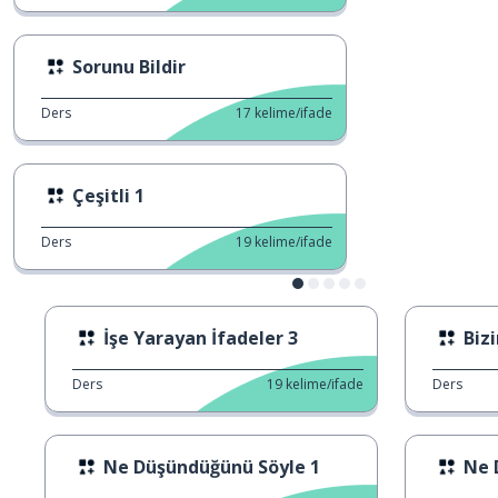
Sorunu Bildir
Ders
17
kelime/ifade
Çeşitli 1
Ders
19
kelime/ifade
İşe Yarayan İfadeler 3
Biz
Ders
19
kelime/ifade
Ders
Ne Düşündüğünü Söyle 1
Ne 