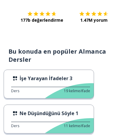
177b değerlendirme
1.47M yorum
Bu konuda en popüler Almanca
Dersler
İşe Yarayan İfadeler 3
Ders
19
kelime/ifade
Ne Düşündüğünü Söyle 1
Ders
11
kelime/ifade