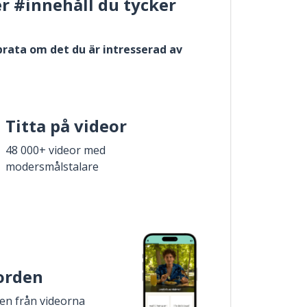
er #innehåll du tycker
 prata om det du är intresserad av
Titta på videor
48 000+ videor med
modersmålstalare
 orden
den från videorna