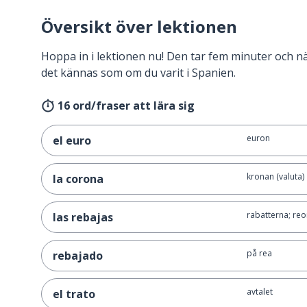
Översikt över lektionen
Hoppa in i lektionen nu! Den tar fem minuter och 
det kännas som om du varit i Spanien.
16 ord/fraser att lära sig
euron
el euro
kronan (valuta)
la corona
rabatterna; re
las rebajas
på rea
rebajado
avtalet
el trato