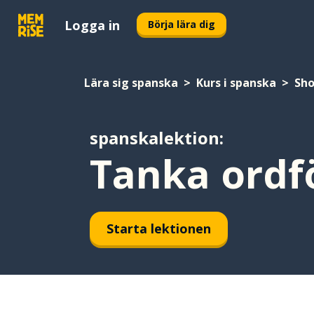
Logga in
Börja lära dig
Lära sig spanska
Kurs i spanska
Sh
spanskalektion:
Tanka ordf
Starta lektionen