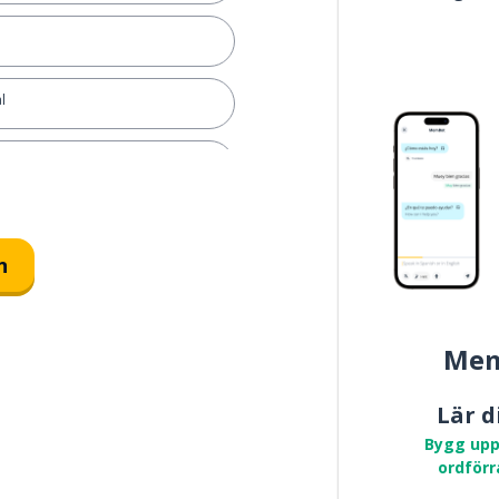
l
bjudande
n
Mem
Lär d
Bygg upp
ordförr