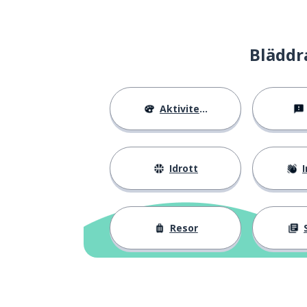
Bläddr
Aktiviteter
Idrott
I
Resor