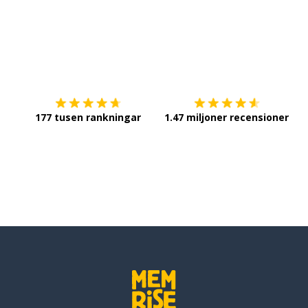
Ladda ner på
App Store
Sk
177 tusen rankningar
1.47 miljoner recensioner