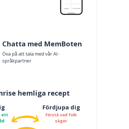
Chatta med MemBoten
Öva på att tala med vår AI-
språkpartner
rise hemliga recept
ig
Fördjupa dig
 ett
Förstå vad folk
åd
säger