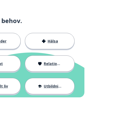
 behov.
nder
Hälsa
at
Relationer
t liv
Utbildning