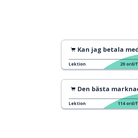
Kan jag betala med kort?
Lektion
20
ord/f
Den bästa marknaden i Valenc
Lektion
114
ord/f