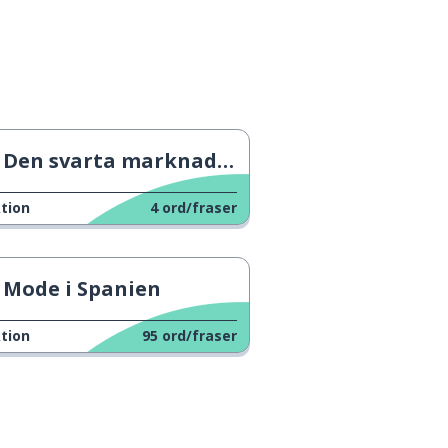
Den svarta marknaden
tion
4
ord/fraser
Mode i Spanien
tion
95
ord/fraser