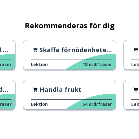
Rekommenderas för dig
 2
Skaffa förnödenheter 2
raser
Lektion
18
ord/fraser
Lek
ia
Handla frukt
raser
Lektion
54
ord/fraser
Lek