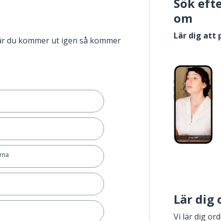
Sök eft
om
Lär dig att
när du kommer ut igen så kommer
orna
Lär dig
Vi lär dig or