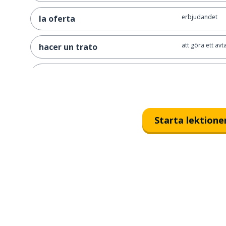
erbjudandet
la oferta
att göra ett avta
hacer un trato
att göra ett er
hacer una oferta
att ha rea
estar de rebajas
Starta lektione
att kosta
costar
att spendera
gastar
gratis
gratis
tillräckligt
suficiente