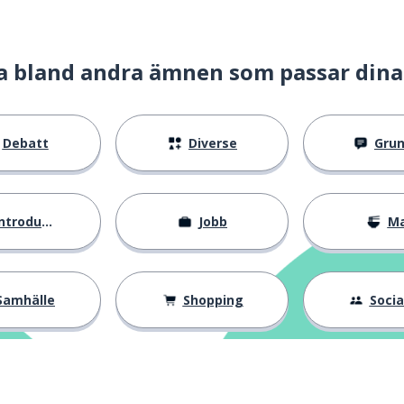
a bland andra ämnen som passar dina
Debatt
Diverse
Gru
ntroduktion
Jobb
M
Samhälle
Shopping
Social