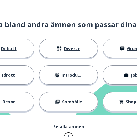
a bland andra ämnen som passar dina
Debatt
Diverse
Gru
ning)
Idrott
Introduktion
Jo
Resor
Samhälle
Shop
Se alla ämnen