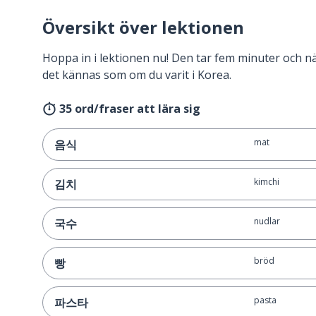
Översikt över lektionen
Hoppa in i lektionen nu! Den tar fem minuter och 
det kännas som om du varit i Korea.
35 ord/fraser att lära sig
mat
음식
kimchi
김치
nudlar
국수
bröd
빵
pasta
파스타