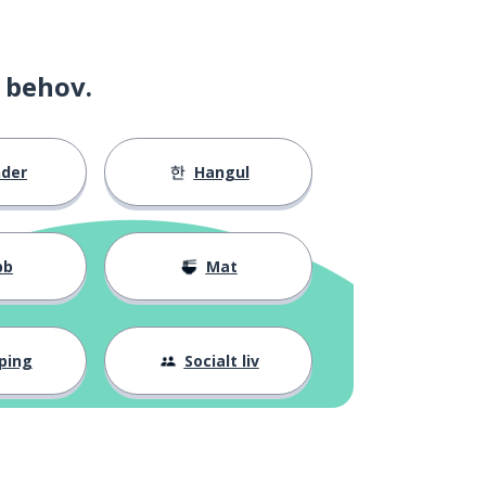
 behov.
nder
Hangul
bb
Mat
ping
Socialt liv