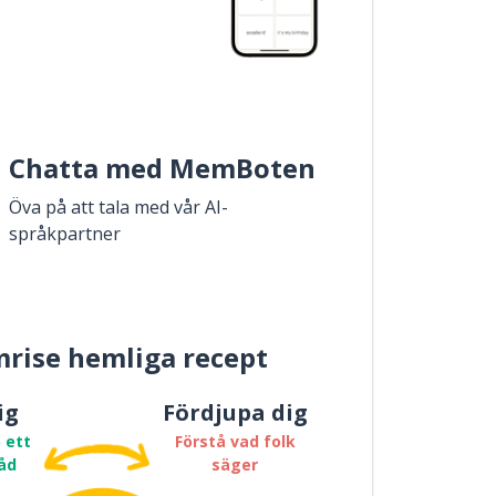
Chatta med MemBoten
Öva på att tala med vår AI-
språkpartner
rise hemliga recept
ig
Fördjupa dig
 ett
Förstå vad folk
åd
säger