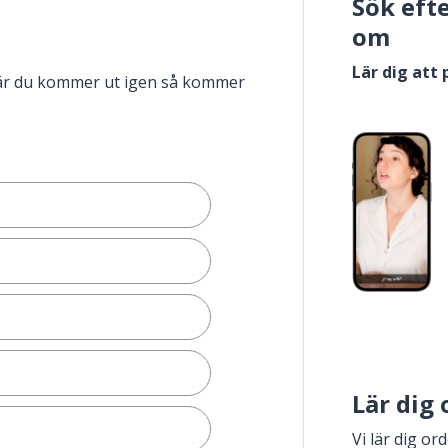
Sök eft
om
Lär dig att
när du kommer ut igen så kommer
Lär dig
Vi lär dig or