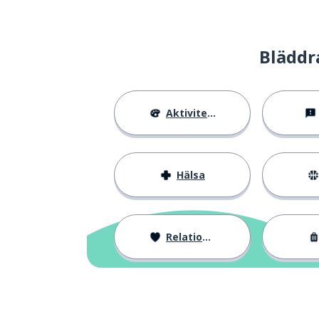
mjölk
우유
Bläddr
juice
주스
sås
소스
Aktiviteter
olja (för matlag
오일
Hälsa
sesamolja
참기름
smör
버터
Relationer