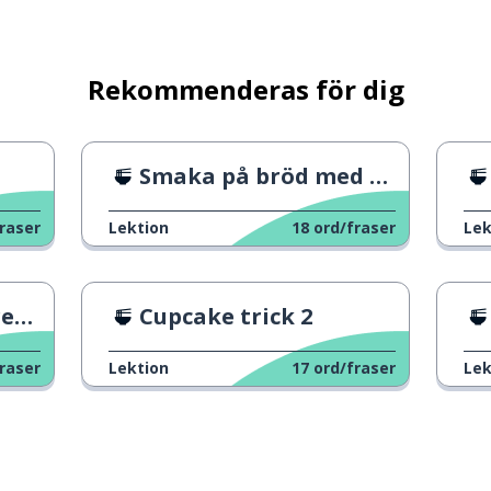
Rekommenderas för dig
Smaka på bröd med cheddarkräm
raser
Lektion
18
ord/fraser
Lek
ng
Cupcake trick 2
raser
Lektion
17
ord/fraser
Lek