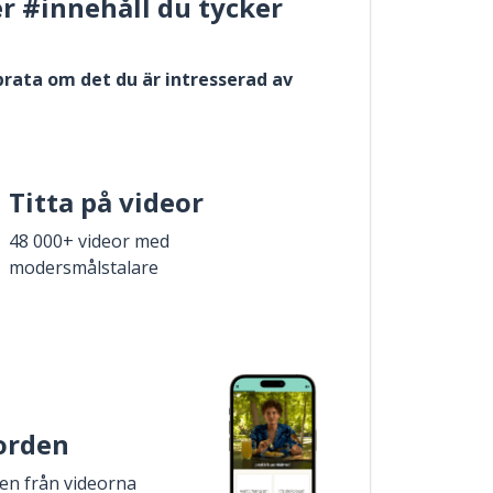
er #innehåll du tycker
 prata om det du är intresserad av
Titta på videor
48 000+ videor med
modersmålstalare
 orden
den från videorna