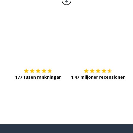
Ladda ner på
App Store
Sk
177 tusen rankningar
1.47 miljoner recensioner