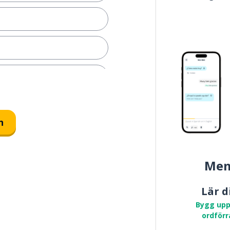
n
Mem
Lär d
Bygg upp
ordförr