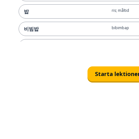
ris; måltid
밥
bibimbap
비빔밥
potatis
감자
grönsak
채소
Starta lektione
frukt
과일
kött
고기
samgyetang
삼계탕
sallad
샐러드