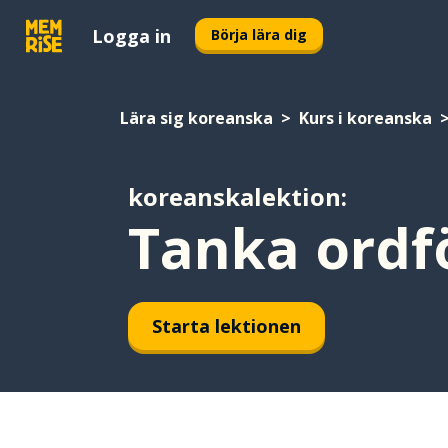
Logga in
Börja lära dig
Lära sig koreanska
Kurs i koreanska
koreanskalektion:
Tanka ordf
Starta lektionen