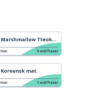
Marshmallow Tteokbokki ->
tion
9
ord/fraser
Koreansk mat
tion
1
ord/fraser