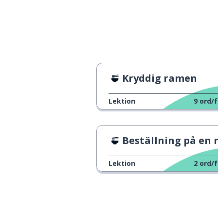
kyckling (djuret)
치즈
kyckling (köttet)
닭고기
fläsk
돼지고기
Kryddig ramen
nötkött
소고기
Lektion
9
ord/f
fisk (kött)
생선
Beställning på en restaura
vatten
물
Lektion
2
ord/f
te
차
vin
와인