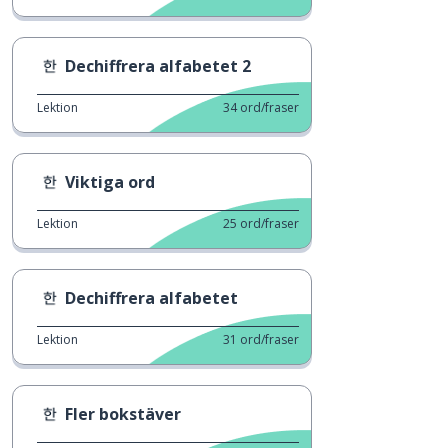
Dechiffrera alfabetet 2
Lektion
34
ord/fraser
Viktiga ord
Lektion
25
ord/fraser
Dechiffrera alfabetet
Lektion
31
ord/fraser
Fler bokstäver