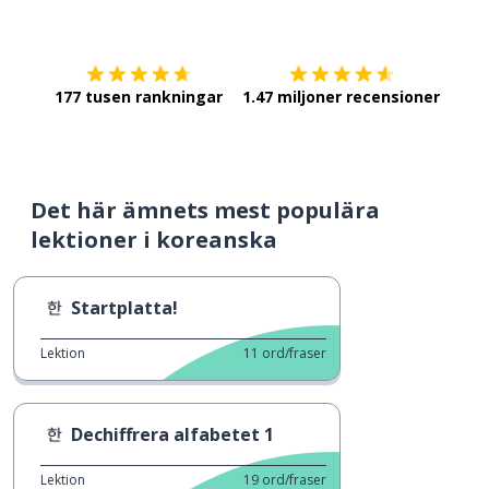
Ladda ner på
App Store
Skaf
177 tusen rankningar
1.47 miljoner recensioner
Det här ämnets mest populära
lektioner i koreanska
Startplatta!
Lektion
11
ord/fraser
Dechiffrera alfabetet 1
Lektion
19
ord/fraser