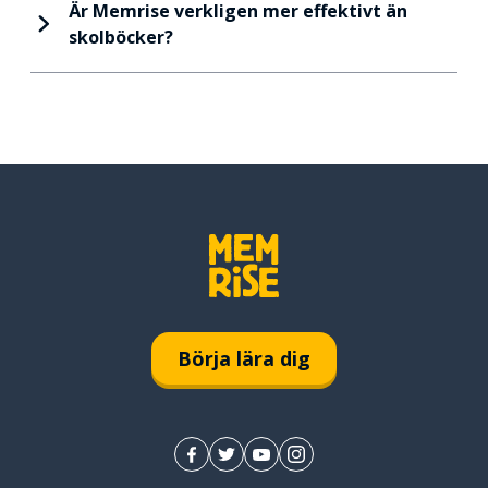
Är Memrise verkligen mer effektivt än
skolböcker?
Börja lära dig