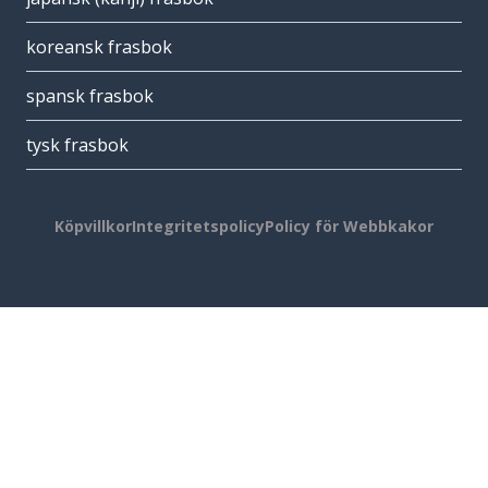
koreansk frasbok
spansk frasbok
tysk frasbok
Köpvillkor
Integritetspolicy
Policy för Webbkakor