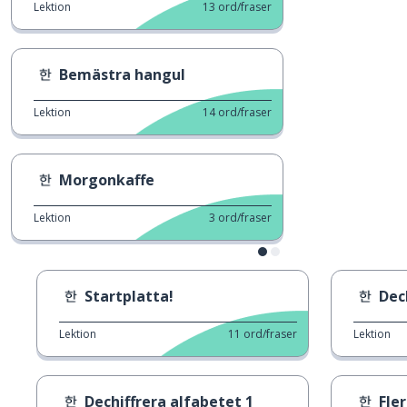
Lektion
13
ord/fraser
Bemästra hangul
Lektion
14
ord/fraser
Morgonkaffe
Lektion
3
ord/fraser
Startplatta!
Dec
Lektion
11
ord/fraser
Lektion
Dechiffrera alfabetet 1
Fle