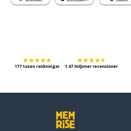
Ladda ner på
App Store
Skaf
177 tusen rankningar
1.47 miljoner recensioner