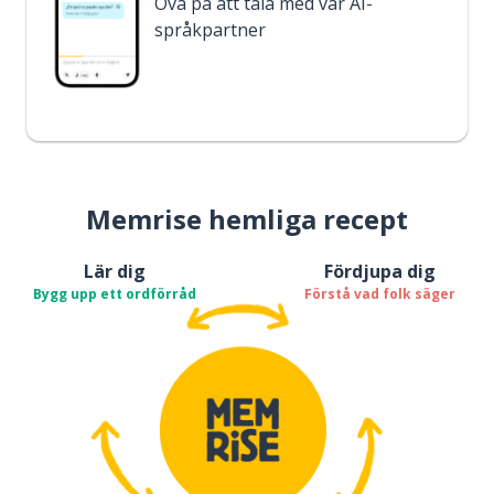
Öva på att tala med vår AI-
språkpartner
Memrise hemliga recept
Lär dig
Fördjupa dig
Bygg upp ett ordförråd
Förstå vad folk säger