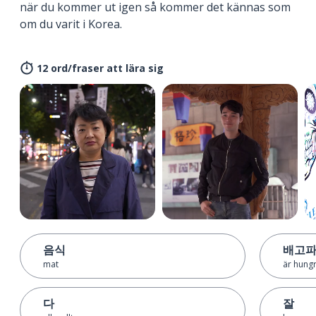
när du kommer ut igen så kommer det kännas som
om du varit i Korea.
12 ord/fraser att lära sig
음식
배고
mat
är hungr
다
잘