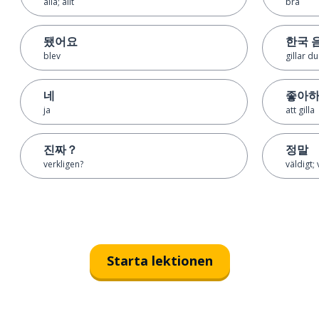
alla; allt
bra
됐어요
한국 
blev
gillar d
네
좋아
ja
att gilla
진짜？
정말
verkligen?
väldigt;
Starta lektionen