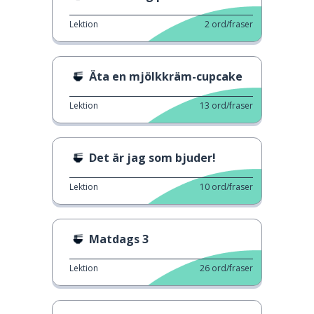
Lektion
2
ord/fraser
Äta en mjölkkräm-cupcake
Lektion
13
ord/fraser
Det är jag som bjuder!
Lektion
10
ord/fraser
Matdags 3
Lektion
26
ord/fraser