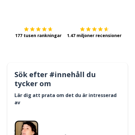
Ladda ner på
App Store
Skaf
177 tusen rankningar
1.47 miljoner recensioner
Sök efter #innehåll du
tycker om
Lär dig att prata om det du är intresserad
av