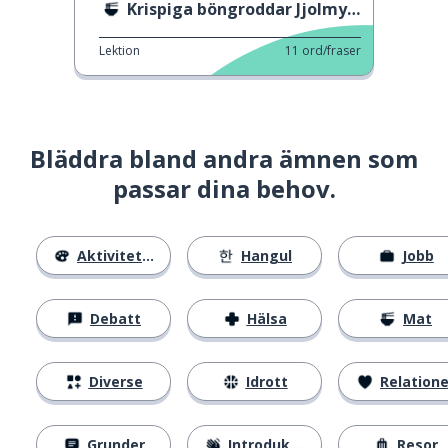
Krispiga böngroddar Jjolmyeon
Lektion
11
ord/fraser
Bläddra bland andra ämnen som
passar dina behov.
Aktiviteter
Hangul
Jobb
Debatt
Hälsa
Mat
Diverse
Idrott
Relatione
Grunder
Introduktion
Resor