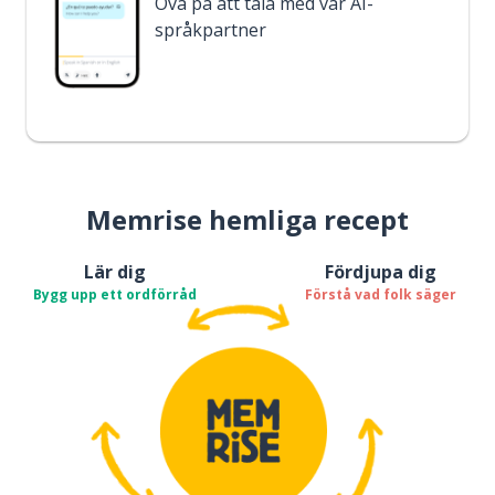
Öva på att tala med vår AI-
språkpartner
Memrise hemliga recept
Lär dig
Fördjupa dig
Bygg upp ett ordförråd
Förstå vad folk säger