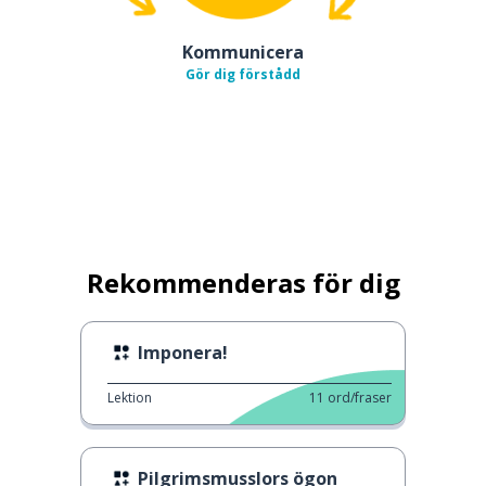
Kommunicera
Gör dig förstådd
Rekommenderas för dig
Imponera!
Lektion
11
ord/fraser
Pilgrimsmusslors ögon