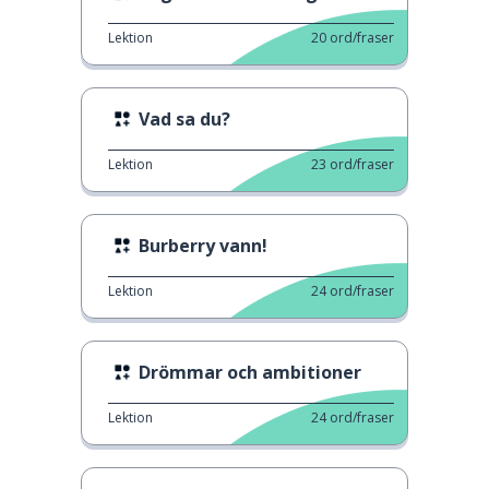
Lektion
20
ord/fraser
Vad sa du?
Lektion
23
ord/fraser
Burberry vann!
Lektion
24
ord/fraser
Drömmar och ambitioner
Lektion
24
ord/fraser