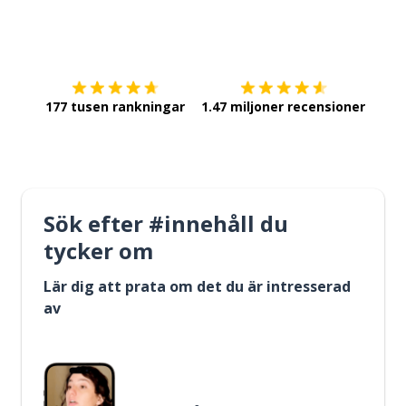
Ladda ner på
App Store
Skaf
177 tusen rankningar
1.47 miljoner recensioner
Sök efter #innehåll du
tycker om
Lär dig att prata om det du är intresserad
av