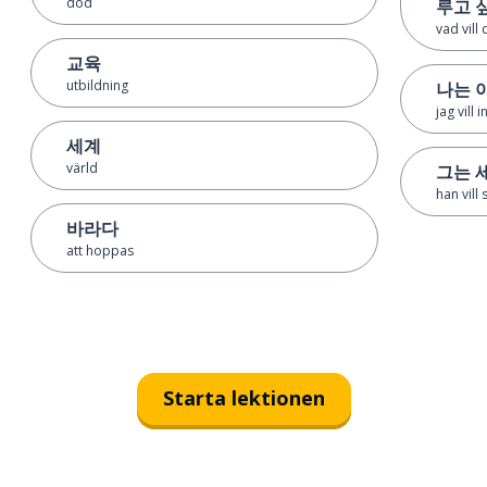
död
루고 
vad vill
교육
utbildning
나는 
jag vill
세계
värld
그는 
han vill
바라다
att hoppas
Starta lektionen