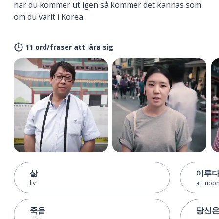
när du kommer ut igen så kommer det kännas som
om du varit i Korea.
11 ord/fraser att lära sig
삶
이루
liv
att upp
죽음
당신은