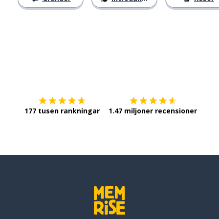
Ladda ner på
App Store
Skaf
177 tusen rankningar
1.47 miljoner recensioner