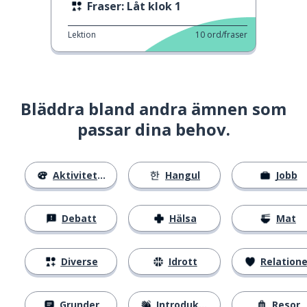
Fraser: Låt klok 1
Lektion
10
ord/fraser
Bläddra bland andra ämnen som
passar dina behov.
Aktiviteter
Hangul
Jobb
Debatt
Hälsa
Mat
Diverse
Idrott
Relatione
Grunder
Introduktion
Resor