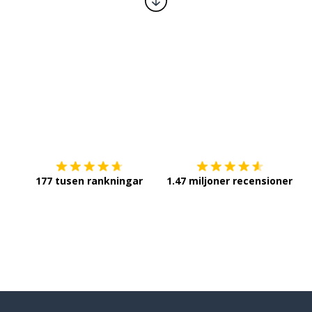
Ladda ner på
App Store
Sk
177 tusen rankningar
1.47 miljoner recensioner