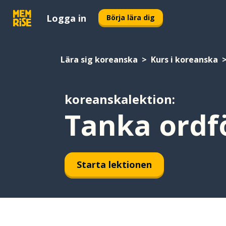
Logga in
Börja lära dig
Lära sig koreanska
Kurs i koreanska
koreanskalektion:
Tanka ordf
Starta lektionen