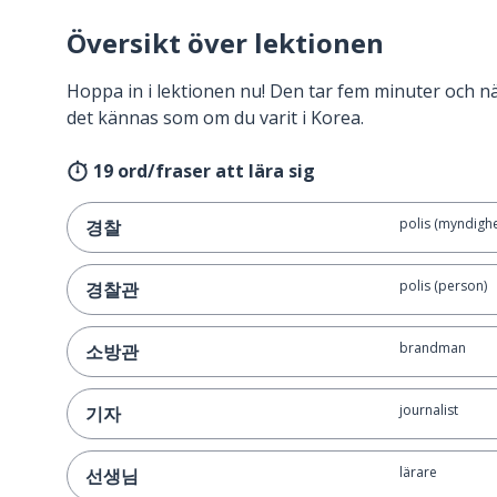
Översikt över lektionen
Hoppa in i lektionen nu! Den tar fem minuter och 
det kännas som om du varit i Korea.
19 ord/fraser att lära sig
polis (myndighe
경찰
polis (person)
경찰관
brandman
소방관
journalist
기자
lärare
선생님