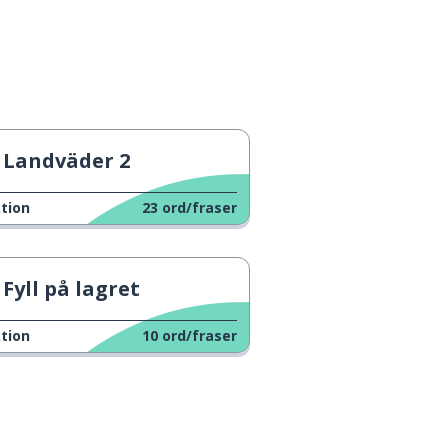
Landväder 2
tion
23
ord/fraser
Fyll på lagret
tion
10
ord/fraser