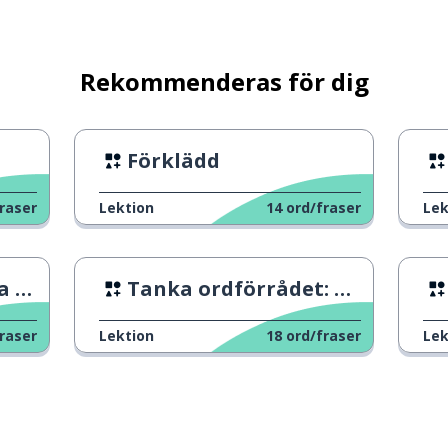
Rekommenderas för dig
Förklädd
raser
Lektion
14
ord/fraser
Lek
en
Tanka ordförrådet: Möbler
raser
Lektion
18
ord/fraser
Lek