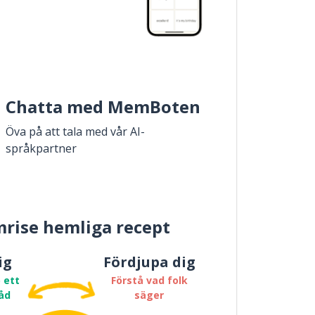
Chatta med MemBoten
Öva på att tala med vår AI-
språkpartner
rise hemliga recept
ig
Fördjupa dig
 ett
Förstå vad folk
åd
säger