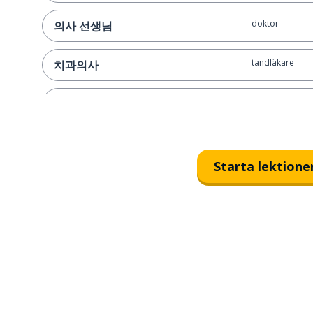
doktor
의사 선생님
tandläkare
치과의사
psykolog
심리학자
professor
교수
Starta lektione
advokat
변호사
författare
작가
vaktmästare
수위
artist
예술가