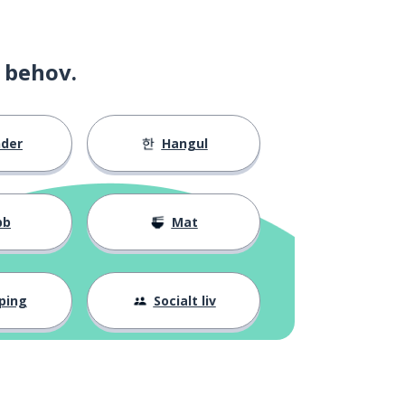
 behov.
nder
Hangul
bb
Mat
ping
Socialt liv