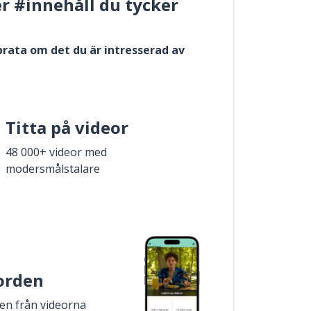
er #innehåll du tycker
 prata om det du är intresserad av
Titta på videor
48 000+ videor med
modersmålstalare
 orden
den från videorna