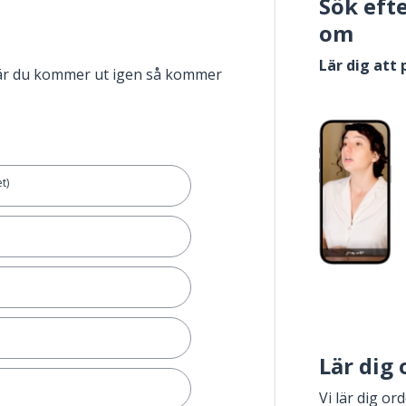
Sök eft
om
Lär dig att
när du kommer ut igen så kommer
t)
Lär dig
Vi lär dig or