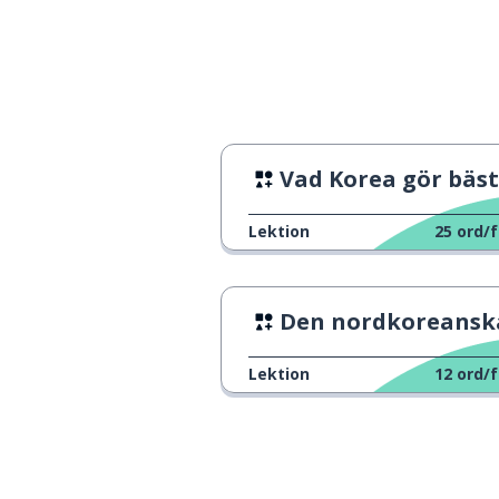
Vad Korea gör bäst
Lektion
25
ord/f
Den nordkoreanska lag
Lektion
12
ord/f