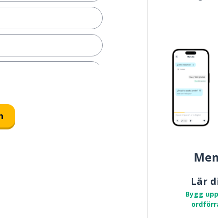
n
Mem
Lär d
Bygg upp
ordförr