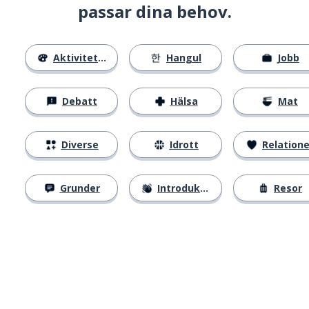
passar dina behov.
Aktiviteter
Hangul
Jobb
Debatt
Hälsa
Mat
Diverse
Idrott
Relatione
Grunder
Introduktion
Resor
Ladda ner på
App Store
Skaf