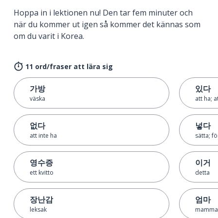
Hoppa in i lektionen nu! Den tar fem minuter och
när du kommer ut igen så kommer det kännas som
om du varit i Korea.
11 ord/fraser att lära sig
가방
있다
väska
att ha; a
없다
넣다
att inte ha
sätta; fö
영수증
이거
ett kvitto
detta
장난감
엄마
leksak
mamma