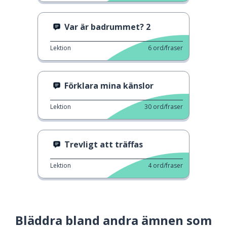
Var är badrummet? 2
Lektion
6
ord/fraser
Förklara mina känslor
Lektion
30
ord/fraser
Trevligt att träffas
Lektion
4
ord/fraser
Bläddra bland andra ämnen som