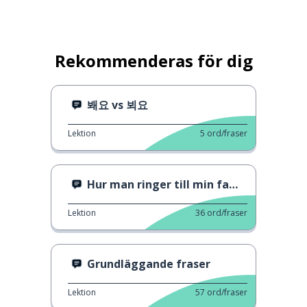
Rekommenderas för dig
봬요 vs 뵈요
Lektion
5
ord/fraser
Hur man ringer till min familj
Lektion
36
ord/fraser
Grundläggande fraser
Lektion
57
ord/fraser