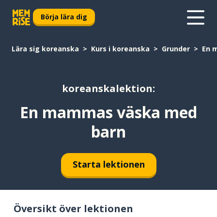
Börja lära dig
Lära sig koreanska
Kurs i koreanska
Grunder
En 
koreanskalektion:
En mammas väska med
barn
Starta lektionen
Översikt över lektionen