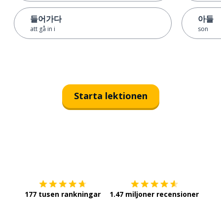
들어가다
아들
att gå in i
son
Starta lektionen
Ladda ner på
App Store
Skaf
177 tusen rankningar
1.47 miljoner recensioner