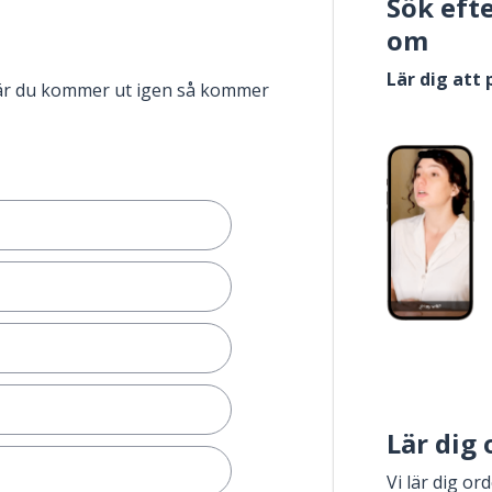
Sök eft
om
Lär dig att
när du kommer ut igen så kommer
Lär dig
Vi lär dig or