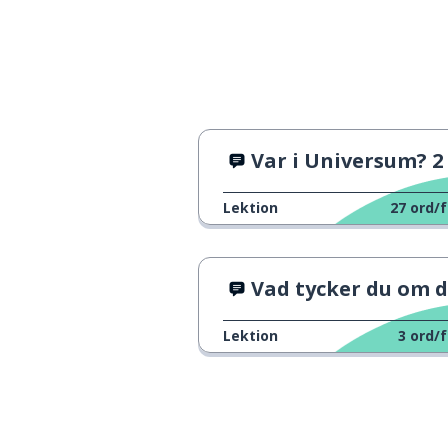
Var i Universum? 2
Lektion
27
ord/f
Vad tycker du om dett
Lektion
3
ord/f