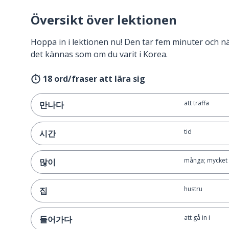
Översikt över lektionen
Hoppa in i lektionen nu! Den tar fem minuter och 
det kännas som om du varit i Korea.
18 ord/fraser att lära sig
att träffa
만나다
tid
시간
många; mycket
많이
hustru
집
att gå in i
들어가다