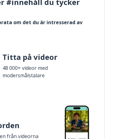
er #innehåll du tycker
 prata om det du är intresserad av
Titta på videor
48 000+ videor med
modersmålstalare
 orden
den från videorna