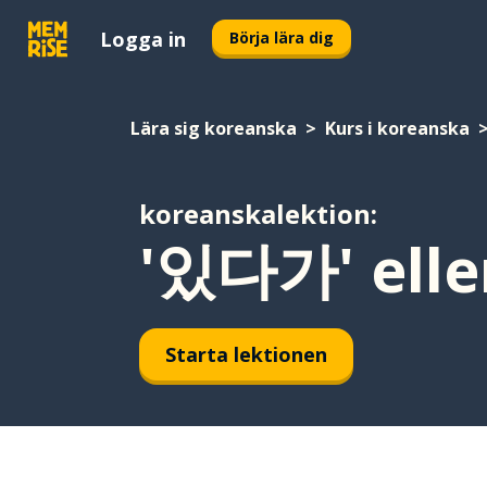
Logga in
Börja lära dig
Lära sig koreanska
Kurs i koreanska
koreanskalektion:
'있다가' ell
Starta lektionen