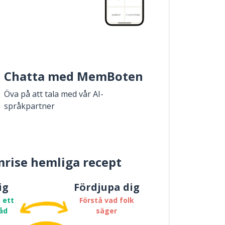
Chatta med MemBoten
Öva på att tala med vår AI-
språkpartner
rise hemliga recept
ig
Fördjupa dig
 ett
Förstå vad folk
åd
säger