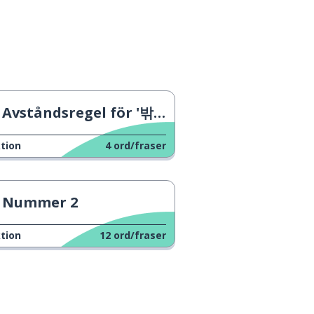
Avståndsregel för '밖에'
tion
4
ord/fraser
Nummer 2
tion
12
ord/fraser