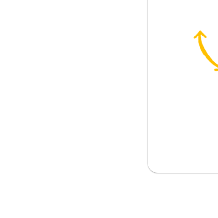
använda
första födelsedag