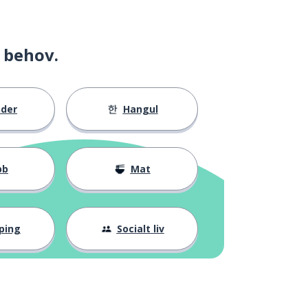
 behov.
nder
Hangul
bb
Mat
ping
Socialt liv