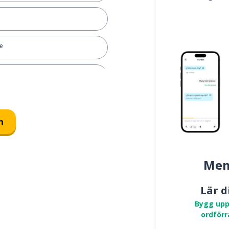
de
n
Mem
Lär d
na
Bygg upp
ordförr