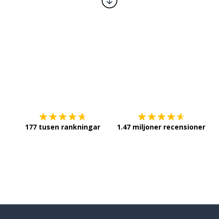
Ladda ner på
App Store
Sk
177 tusen rankningar
1.47 miljoner recensioner