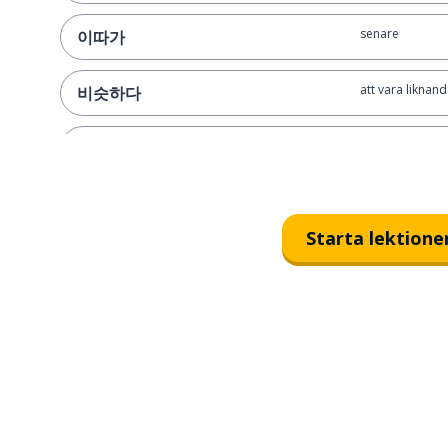
senare
이따가
att vara liknan
비슷하다
ofta
종종
att ha fel
틀리다
Starta lektione
metod
방법
att vara enkel
간단하다
att ha; att stan
있다
fall; tillfälle
경우