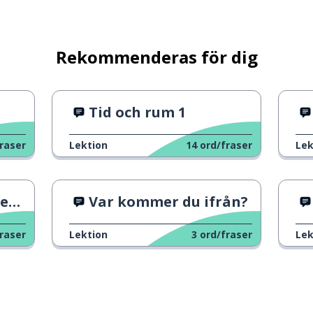
Rekommenderas för dig
Tid och rum 1
raser
Lektion
14
ord/fraser
Lek
a?
Var kommer du ifrån?
raser
Lektion
3
ord/fraser
Lek