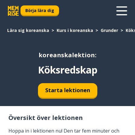
Börja lära dig
Lära sig koreanska
Kurs i koreanska
Grunder
Kök
koreanskalektion:
Köksredskap
Starta lektionen
Översikt över lektionen
Hoppa in i lektionen nu! Den tar fem minuter och