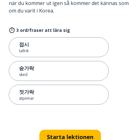
när du kommer ut igen så kommer det kännas som
om du varit i Korea.
3 ord/fraser att lära sig
접시
tallrik
숟가락
sked
젓가락
ätpinnar
Starta lektionen