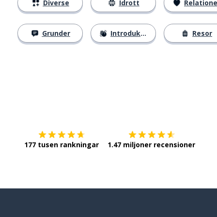
Diverse
Idrott
Relatione
Grunder
Introduktion
Resor
Ladda ner på
App Store
Skaf
177 tusen rankningar
1.47 miljoner recensioner