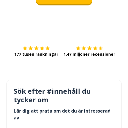
Ladda ner på
App Store
Skaf
177 tusen rankningar
1.47 miljoner recensioner
Sök efter #innehåll du
tycker om
Lär dig att prata om det du är intresserad
av