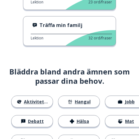
Lektion
23
ord/fraser
Träffa min familj
Lektion
32
ord/fraser
Bläddra bland andra ämnen som
passar dina behov.
Aktiviteter
Hangul
Jobb
Debatt
Hälsa
Mat