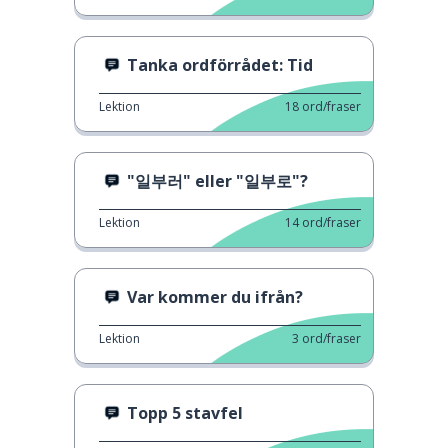
Tanka ordförrådet: Tid
Lektion
18
ord/fraser
"일부러" eller "일부로"?
Lektion
14
ord/fraser
Var kommer du ifrån?
Lektion
3
ord/fraser
Topp 5 stavfel