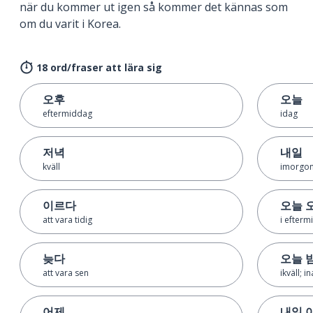
när du kommer ut igen så kommer det kännas som
om du varit i Korea.
18 ord/fraser att lära sig
오후
오늘
eftermiddag
idag
저녁
내일
kväll
imorgo
이르다
오늘 
att vara tidig
i efter
늦다
오늘 
att vara sen
ikväll; in
어제
내일 