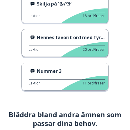
Skilja på '않/안'
Lektion
18
ord/fraser
Hennes favorit ord med fyra bokstäver
Lektion
20
ord/fraser
Nummer 3
Lektion
11
ord/fraser
Bläddra bland andra ämnen som
passar dina behov.