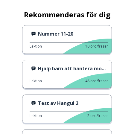
Rekommenderas för dig
Nummer 11-20
Lektion
10
ord/fraser
Hjälp barn att hantera mobbare
Lektion
48
ord/fraser
Test av Hangul 2
Lektion
2
ord/fraser