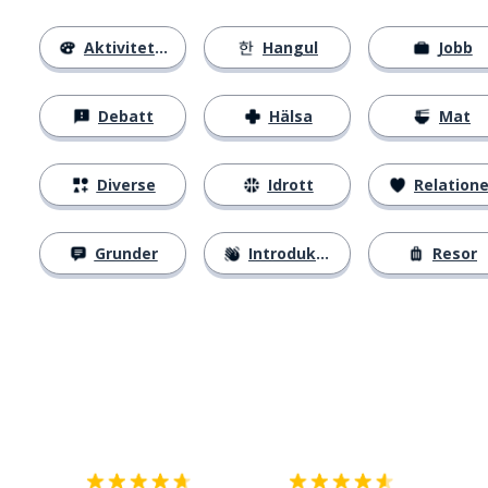
Aktiviteter
Hangul
Jobb
Debatt
Hälsa
Mat
Diverse
Idrott
Relatione
Grunder
Introduktion
Resor
Ladda ner på
App Store
Skaf