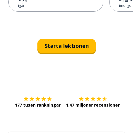
igår
imorgon 
Starta lektionen
Ladda ner på
App Store
Skaf
177 tusen rankningar
1.47 miljoner recensioner