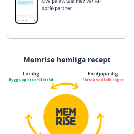
Öva på att tala med vår AI-
språkpartner
Memrise hemliga recept
Lär dig
Fördjupa dig
Bygg upp ett ordförråd
Förstå vad folk säger