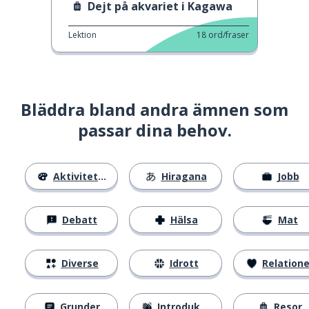
Dejt på akvariet i Kagawa
Lektion
18
ord/fraser
Bläddra bland andra ämnen som
passar dina behov.
Aktiviteter
Hiragana
Jobb
Debatt
Hälsa
Mat
Diverse
Idrott
Relatione
Grunder
Introduktion
Resor