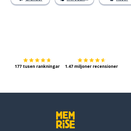
Ladda ner på
App Store
Skaf
177 tusen rankningar
1.47 miljoner recensioner