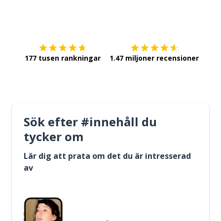
Ladda ner på
App Store
Skaf
177 tusen rankningar
1.47 miljoner recensioner
Sök efter #innehåll du
tycker om
Lär dig att prata om det du är intresserad
av