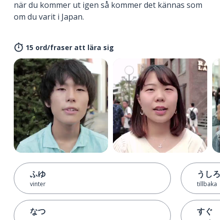
när du kommer ut igen så kommer det kännas som
om du varit i Japan.
15 ord/fraser att lära sig
ふゆ
うし
vinter
tillbaka
なつ
すぐ