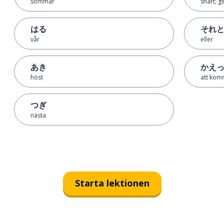
sommar
snart; g
はる
それ
vår
eller
あき
かえ
höst
att komm
つぎ
nästa
Starta lektionen