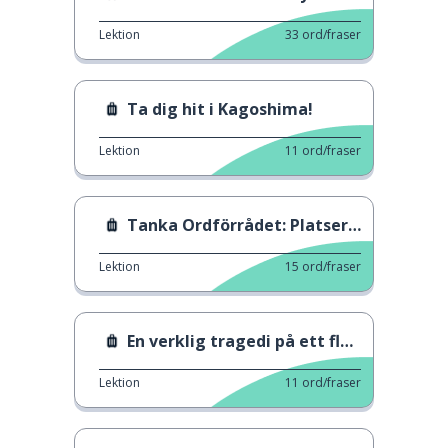
Lektion
33
ord/fraser
Ta dig hit i Kagoshima!
Lektion
11
ord/fraser
Tanka Ordförrådet: Platser att utforska
Lektion
15
ord/fraser
En verklig tragedi på ett flygplan
Lektion
11
ord/fraser