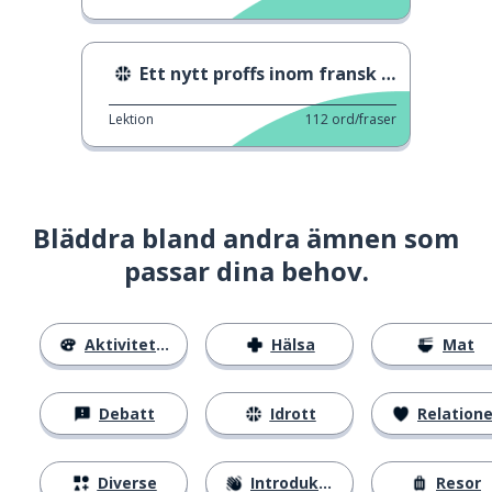
Ett nytt proffs inom fransk cykling
Lektion
112
ord/fraser
Bläddra bland andra ämnen som
passar dina behov.
Aktiviteter
Hälsa
Mat
Debatt
Idrott
Relatione
Diverse
Introduktion
Resor