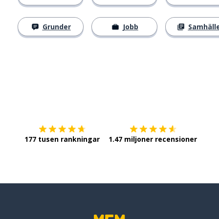
Grunder
Jobb
Samhäll
Ladda ner på
App Store
Skaf
177 tusen rankningar
1.47 miljoner recensioner