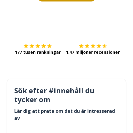
Ladda ner på
App Store
Skaf
177 tusen rankningar
1.47 miljoner recensioner
Sök efter #innehåll du
tycker om
Lär dig att prata om det du är intresserad
av