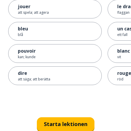
jouer
le dr
att spela; att agera
flaggan
bleu
un ca
blå
ett fall
pouvoir
blanc
kan; kunde
vit
dire
roug
att säga; att berätta
röd
Starta lektionen