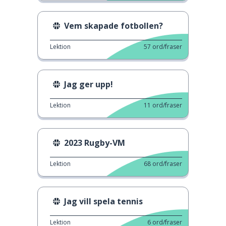
Vem skapade fotbollen?
Lektion
57
ord/fraser
Jag ger upp!
Lektion
11
ord/fraser
2023 Rugby-VM
Lektion
68
ord/fraser
Jag vill spela tennis
Lektion
6
ord/fraser