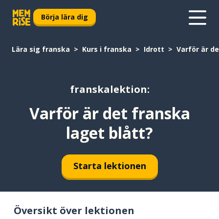
Börja lära dig
Lära sig franska
Kurs i franska
Idrott
Varför är de
franskalektion:
Varför är det franska
laget blått?
Starta lektionen
Översikt över lektionen