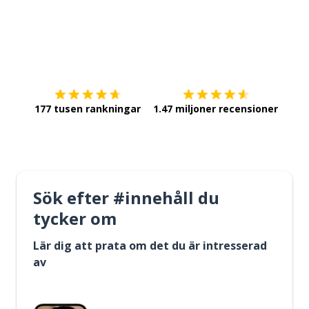
Ladda ner på
App Store
Skaf
177 tusen rankningar
1.47 miljoner recensioner
Sök efter #innehåll du
tycker om
Lär dig att prata om det du är intresserad
av