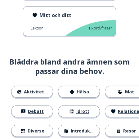
Mitt och ditt
Lektion
16
ord/fraser
Bläddra bland andra ämnen som
passar dina behov.
Aktiviteter
Hälsa
Mat
Debatt
Idrott
Relatione
Diverse
Introduktion
Resor