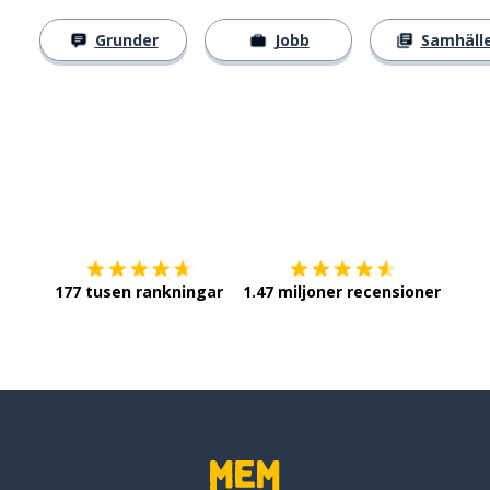
Grunder
Jobb
Samhäll
Ladda ner på
App Store
Skaf
177 tusen rankningar
1.47 miljoner recensioner