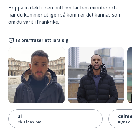
Hoppa in i lektionen nu! Den tar fem minuter och
när du kommer ut igen så kommer det kännas som
om du varit i Frankrike.
13 ord/fraser att lära sig
si
calme
så; sådan; om
lugna di