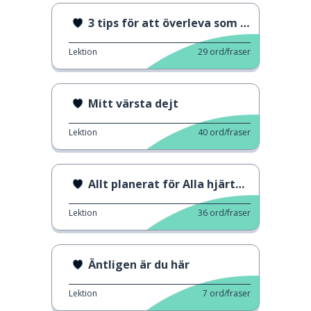
3 tips för att överleva som ensamstående förälder
Lektion
29
ord/fraser
Mitt värsta dejt
Lektion
40
ord/fraser
Allt planerat för Alla hjärtans dag, eller inte
Lektion
36
ord/fraser
Äntligen är du här
Lektion
7
ord/fraser