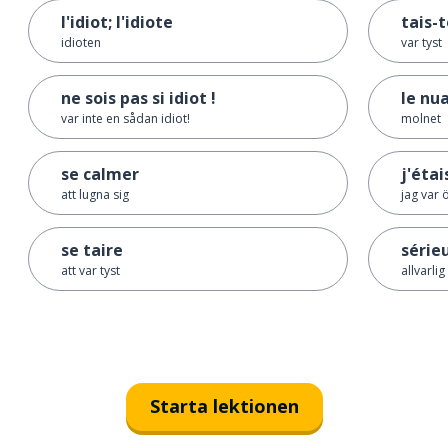
l'idiot; l'idiote
tais-t
idioten
var tyst
ne sois pas si idiot !
le nu
var inte en sådan idiot!
molnet
se calmer
j'éta
att lugna sig
jag var 
se taire
série
att var tyst
allvarlig
Starta lektionen