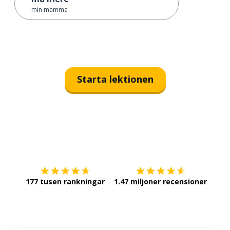
min mamma
Starta lektionen
Ladda ner på
App Store
Skaf
177 tusen rankningar
1.47 miljoner recensioner