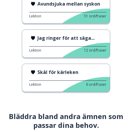
Avundsjuka mellan syskon
Lektion
51
ord/fraser
Jag ringer för att säga...
Lektion
12
ord/fraser
Skål för kärleken
Lektion
6
ord/fraser
Bläddra bland andra ämnen som
passar dina behov.