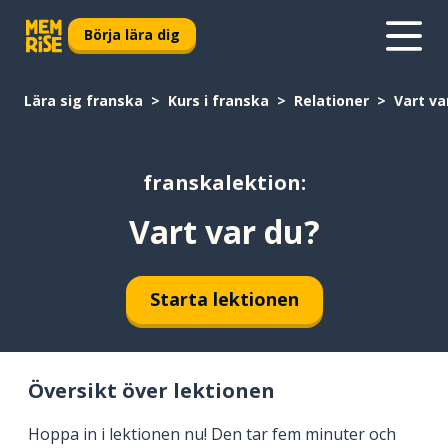
Börja lära dig
Lära sig franska
Kurs i franska
Relationer
Vart va
franskalektion:
Vart var du?
Starta lektionen
Översikt över lektionen
Hoppa in i lektionen nu! Den tar fem minuter och