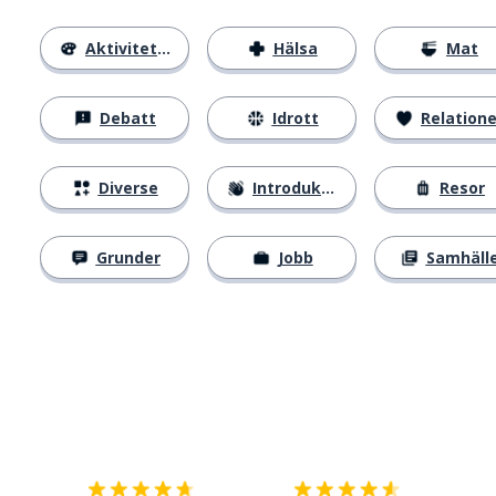
Aktiviteter
Hälsa
Mat
Debatt
Idrott
Relatione
Diverse
Introduktion
Resor
Grunder
Jobb
Samhäll
Ladda ner på
App Store
Skaf