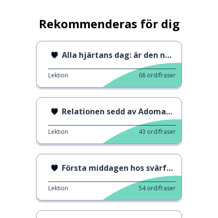
Rekommenderas för dig
Alla hjärtans dag: är den nödvändig?
Lektion
68
ord/fraser
Relationen sedd av Adomania
Lektion
43
ord/fraser
Första middagen hos svärföräldrarna
Lektion
54
ord/fraser