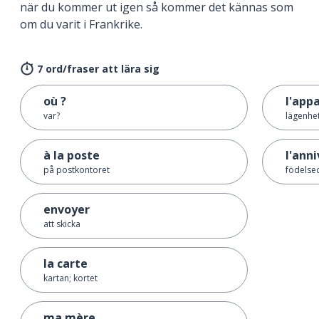
när du kommer ut igen så kommer det kännas som
om du varit i Frankrike.
7 ord/fraser att lära sig
où ?
l'app
var?
lägenhe
à la poste
l'ann
på postkontoret
födelse
envoyer
att skicka
la carte
kartan; kortet
ma mère