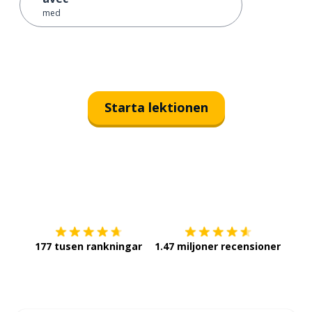
med
Starta lektionen
Ladda ner på
App Store
Skaf
177 tusen rankningar
1.47 miljoner recensioner