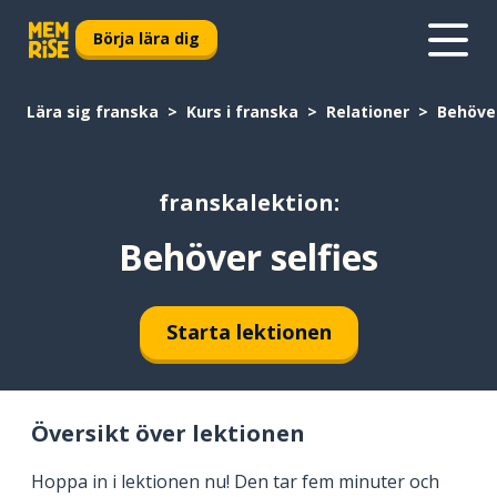
Börja lära dig
Lära sig franska
Kurs i franska
Relationer
Behöver
franskalektion:
Behöver selfies
Starta lektionen
Översikt över lektionen
Hoppa in i lektionen nu! Den tar fem minuter och