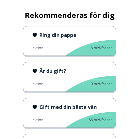
Rekommenderas för dig
Ring din pappa
Lektion
8
ord/fraser
Är du gift?
Lektion
9
ord/fraser
Gift med din bästa vän
Lektion
66
ord/fraser