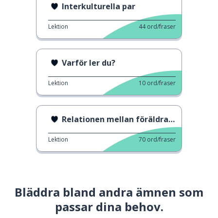
Interkulturella par
Lektion
44
ord/fraser
Varför ler du?
Lektion
10
ord/fraser
Relationen mellan föräldrar och lärare
Lektion
70
ord/fraser
Bläddra bland andra ämnen som
passar dina behov.