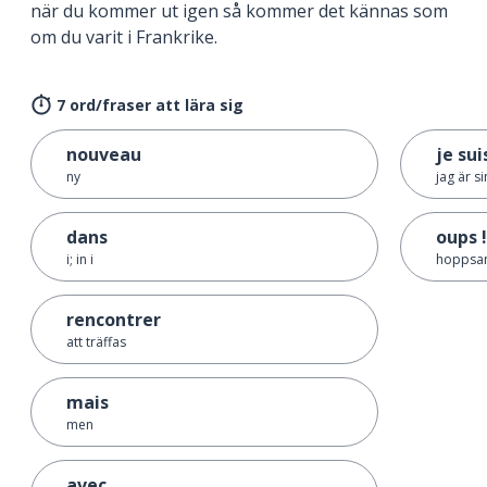
när du kommer ut igen så kommer det kännas som
om du varit i Frankrike.
7 ord/fraser att lära sig
nouveau
je sui
ny
jag är s
dans
oups !
i; in i
hoppsa
rencontrer
att träffas
mais
men
avec