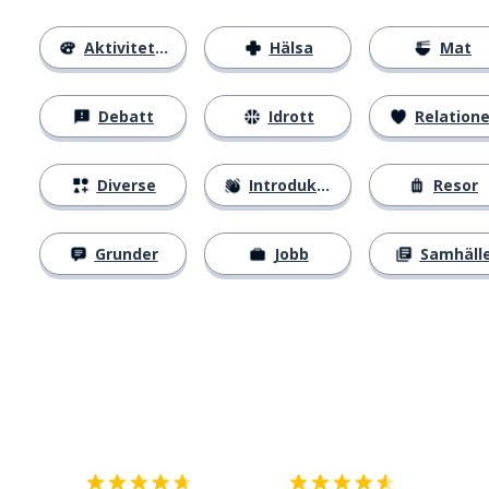
Aktiviteter
Hälsa
Mat
Debatt
Idrott
Relatione
Diverse
Introduktion
Resor
Grunder
Jobb
Samhäll
Ladda ner på
App Store
Skaf