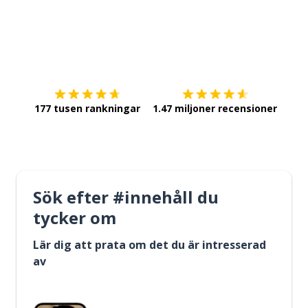
Ladda ner på
App Store
Skaf
177 tusen rankningar
1.47 miljoner recensioner
Sök efter #innehåll du
tycker om
Lär dig att prata om det du är intresserad
av