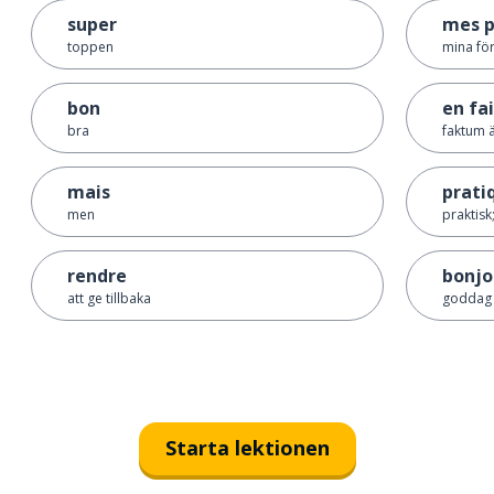
super
mes p
toppen
mina fö
bon
en fa
bra
faktum 
mais
prati
men
praktisk
rendre
bonjo
att ge tillbaka
goddag
Starta lektionen