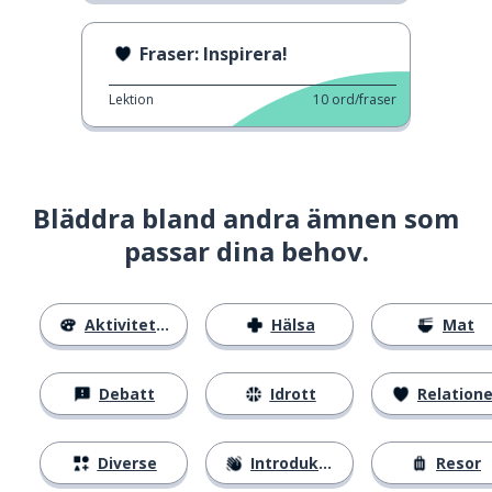
Fraser: Inspirera!
Lektion
10
ord/fraser
Bläddra bland andra ämnen som
passar dina behov.
Aktiviteter
Hälsa
Mat
Debatt
Idrott
Relatione
Diverse
Introduktion
Resor