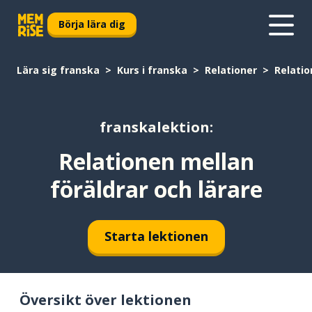
Börja lära dig
Lära sig franska
Kurs i franska
Relationer
Relatio
franskalektion:
Relationen mellan
föräldrar och lärare
Starta lektionen
Översikt över lektionen