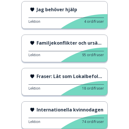
Jag behöver hjälp
Lektion
4
ord/fraser
Familjekonflikter och ursäkter
Lektion
95
ord/fraser
Fraser: Låt som Lokalbefolkningen 4
Lektion
18
ord/fraser
Internationella kvinnodagen
Lektion
74
ord/fraser