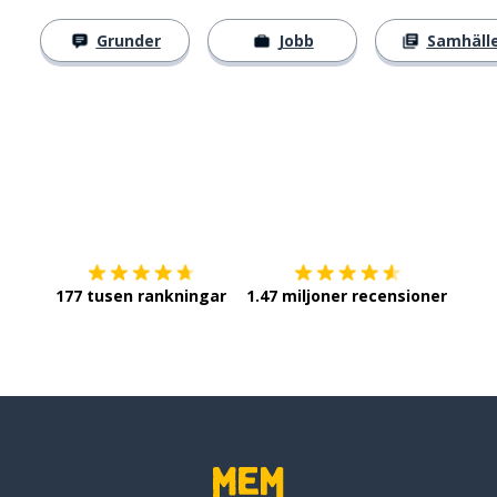
Grunder
Jobb
Samhäll
Ladda ner på
App Store
Skaf
177 tusen rankningar
1.47 miljoner recensioner