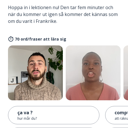
Hoppa in i lektionen nu! Den tar fem minuter och
när du kommer ut igen så kommer det kännas som
om du varit i Frankrike.
70 ord/fraser att lära sig
ça va ?
comp
hur mår du?
att räkn