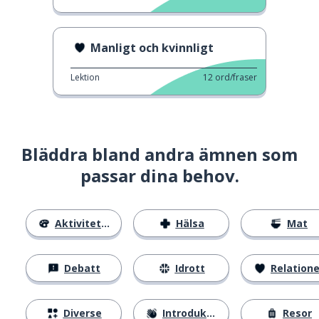
Manligt och kvinnligt
Lektion
12
ord/fraser
Bläddra bland andra ämnen som
passar dina behov.
Aktiviteter
Hälsa
Mat
Debatt
Idrott
Relatione
Diverse
Introduktion
Resor