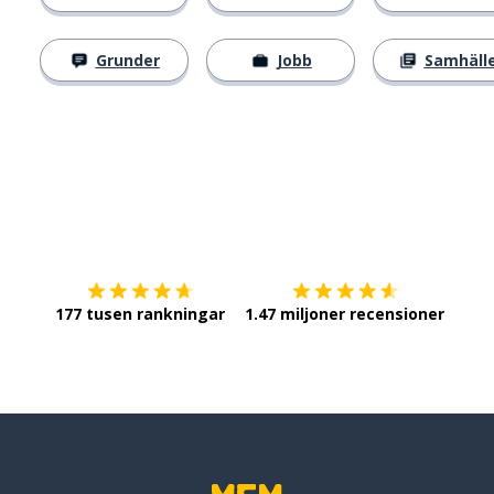
Grunder
Jobb
Samhäll
Ladda ner på
App Store
Skaf
177 tusen rankningar
1.47 miljoner recensioner