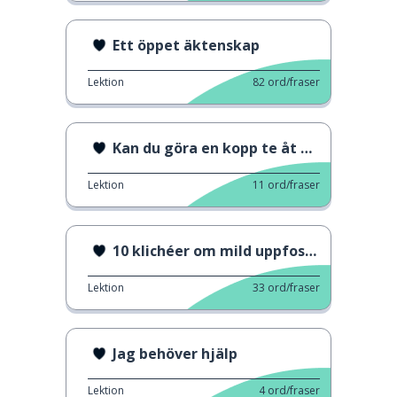
Ett öppet äktenskap
Lektion
82
ord/fraser
Kan du göra en kopp te åt mig?
Lektion
11
ord/fraser
10 klichéer om mild uppfostran
Lektion
33
ord/fraser
Jag behöver hjälp
Lektion
4
ord/fraser