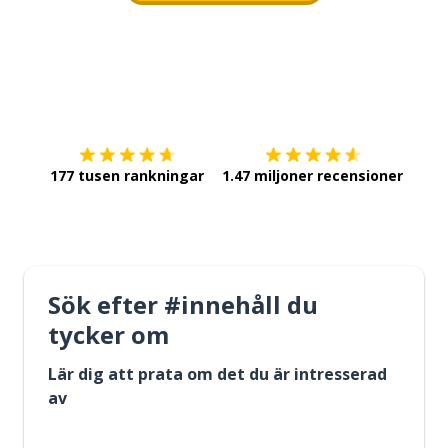
Ladda ner på
App Store
Skaf
177 tusen rankningar
1.47 miljoner recensioner
Sök efter #innehåll du
tycker om
Lär dig att prata om det du är intresserad
av