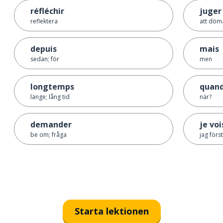
réfléchir
juger
reflektera
att döm
depuis
mais
sedan; för
men
longtemps
quand
länge; lång tid
när?
demander
je voi
be om; fråga
jag först
Starta lektionen