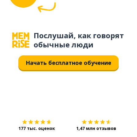
Послушай, как говорят
обычные люди
Начать бесплатное обучение
Загрузить из
App Store
Уст
177 тыс. оценок
1,47 млн отзывов