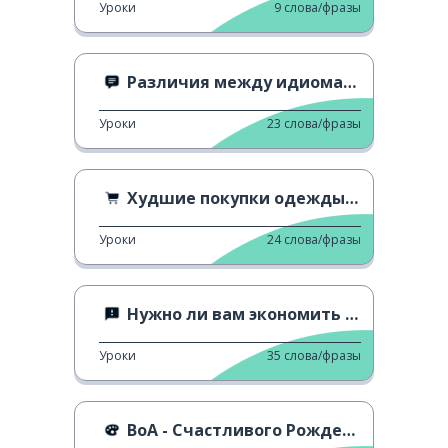
Уроки
9
слова/фразы
Различия между идиомами
Уроки
23
слова/фразы
Худшие покупки одежды онлайн
Уроки
24
слова/фразы
Нужно ли вам экономить деньги?
Уроки
35
слова/фразы
BoA - Счастливого Рождества