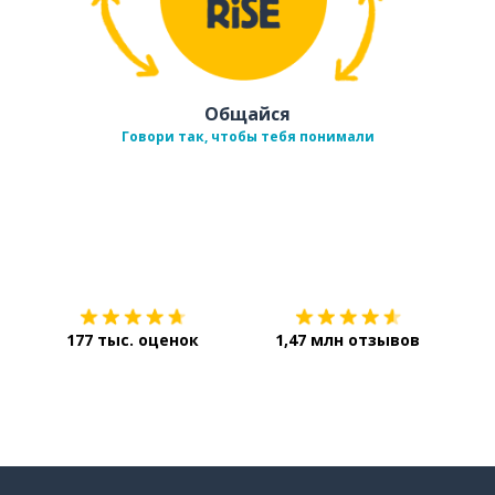
Общайся
Говори так, чтобы тебя понимали
Загрузить из
App Store
Уст
177 тыс. оценок
1,47 млн отзывов