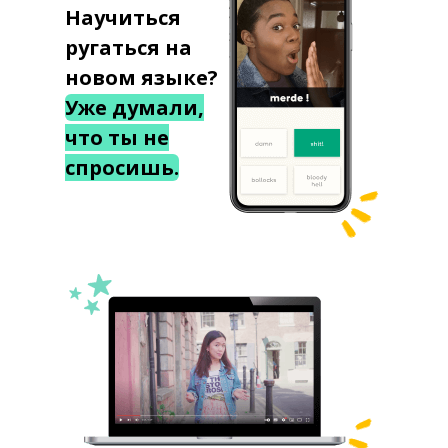
Научиться
ругаться на
новом языке?
Уже думали,
что ты не
спросишь.