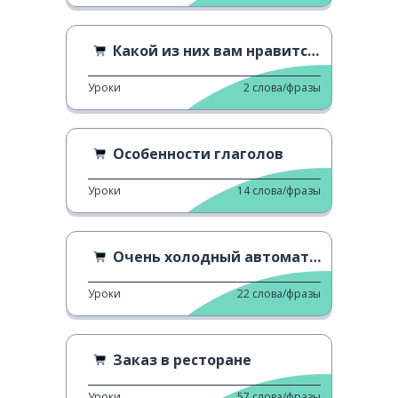
Какой из них вам нравится?
Уроки
2
слова/фразы
Особенности глаголов
Уроки
14
слова/фразы
Очень холодный автомат для продажи Кока-колы
Уроки
22
слова/фразы
Заказ в ресторане
Уроки
57
слова/фразы