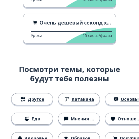
Очень дешевый секонд хенд
Уроки
15
слова/фразы
Посмотри темы, которые
будут тебе полезны
Другое
Катакана
Основы
Еда
Мнения и убеждения
Отношения
Здоровье
Образование
Покупк