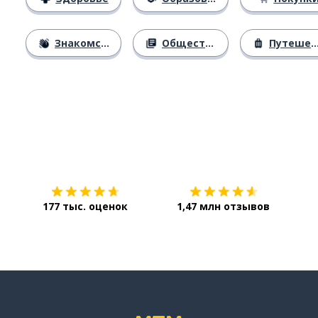
Знакомство
Общество
Путешествия
Загрузить из
App Store
Уст
177 тыс. оценок
1,47 млн отзывов