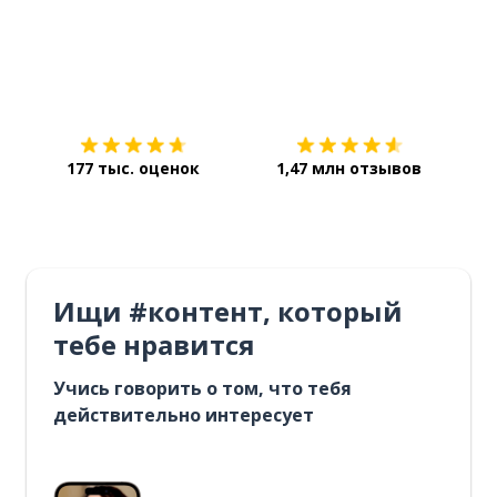
Загрузить из
App Store
Уст
177 тыс. оценок
1,47 млн отзывов
Ищи #контент, который
тебе нравится
Учись говорить о том, что тебя
действительно интересует