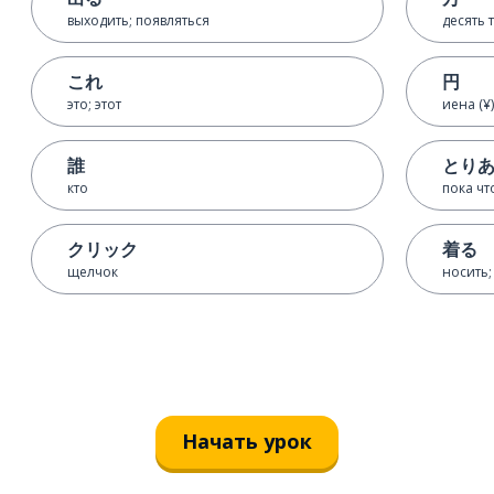
выходить; появляться
десять 
これ
円
это; этот
иена (¥)
誰
とり
кто
пока чт
クリック
着る
щелчок
носить;
Начать урок