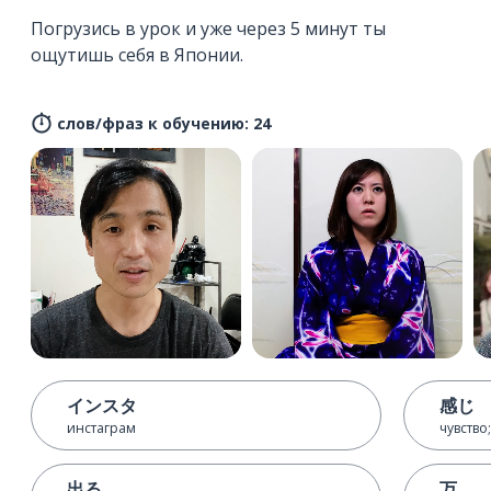
Погрузись в урок и уже через 5 минут ты
ощутишь себя в Японии.
слов/фраз к обучению: 24
インスタ
感じ
инстаграм
чувств
出る
万