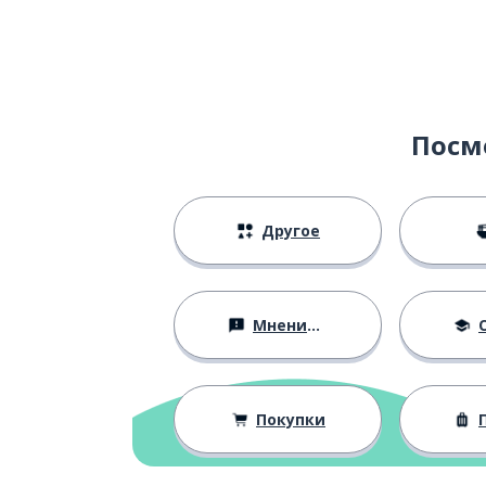
Посм
Другое
Мнения и убеждения
О
Покупки
П