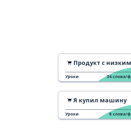
Продукт с низкими экономическими показате
Уроки
34
слова/
Я купил машину
Уроки
8
слова/