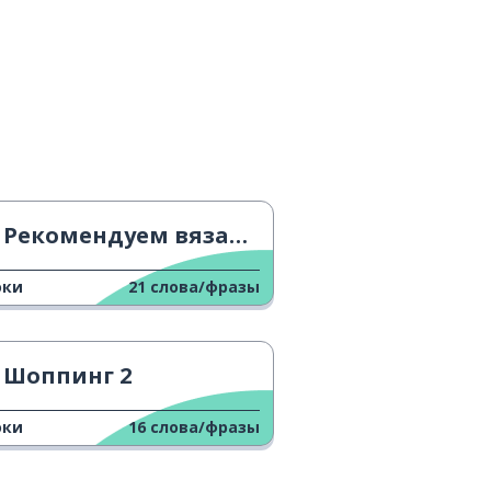
Рекомендуем вязаную одежду
оки
21
слова/фразы
Шоппинг 2
оки
16
слова/фразы