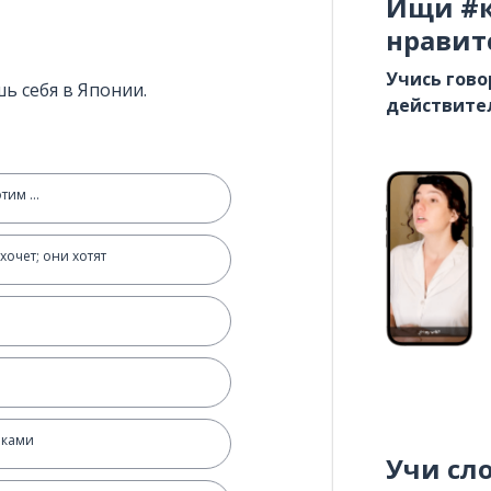
Ищи #к
нравит
Учись гово
ь себя в Японии.
действите
тим ...
хочет; они хотят
пками
Учи сл