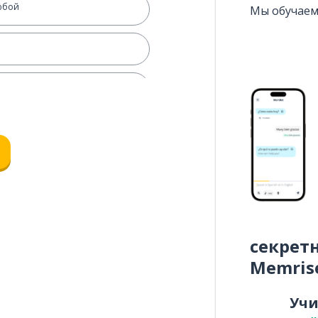
юбой
Мы обучаем
я (животные, люди)
ет (животные, люди)
секрет
Memris
Уч