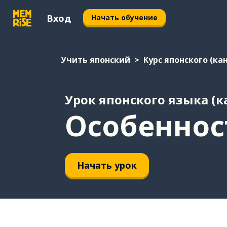
Вход
Начать обучение
Учить японский
Курс японского (ка
Урок японского языка (к
Особеннос
Начать урок