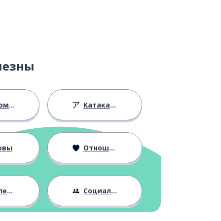
лезны
ство
Катакана
овы
Отношения
ния
Социальная жизнь