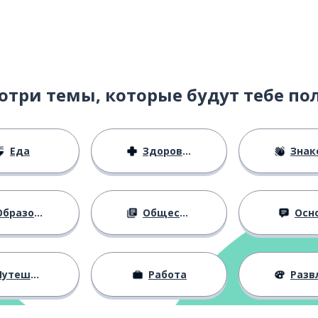
отри темы, которые будут тебе по
Еда
Здоровье
Знаком
бразование
Общество
Осн
утешествия
Работа
Развлече