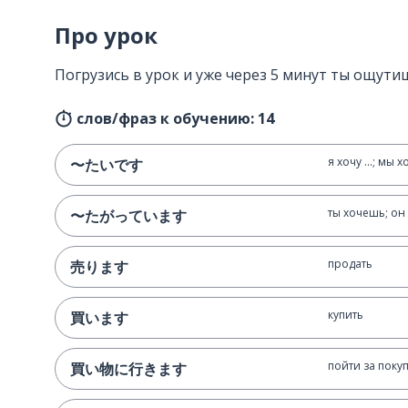
Про урок
Погрузись в урок и уже через 5 минут ты ощутиш
слов/фраз к обучению: 14
я хочу ...; мы хо
〜たいです
ты хочешь; он 
〜たがっています
продать
売ります
купить
買います
пойти за поку
買い物に行きます