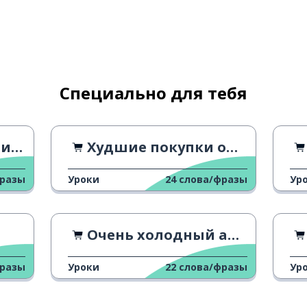
Специально для тебя
лями
Худшие покупки одежды онлайн
фразы
Уроки
24
слова/фразы
Ур
Очень холодный автомат для продажи Кока-колы
фразы
Уроки
22
слова/фразы
Ур