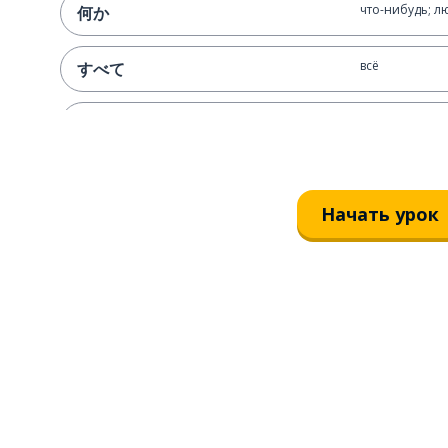
что-нибудь; л
何か
всё
すべて
есть; находитс
います
нет; отсутству
いません
Начать урок
много; очень
たくさん
давай ...
〜ましょう
бог
神様
для меня; мне
私のため