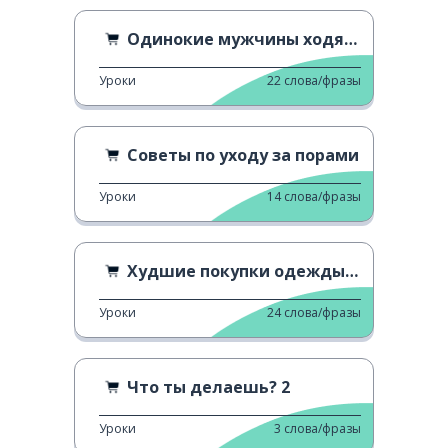
Одинокие мужчины ходят за покупками в IKEA
Уроки
22
слова/фразы
Советы по уходу за порами
Уроки
14
слова/фразы
Худшие покупки одежды онлайн
Уроки
24
слова/фразы
Что ты делаешь? 2
Уроки
3
слова/фразы