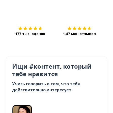
Загрузить из
App Store
Уст
177 тыс. оценок
1,47 млн отзывов
Ищи #контент, который
тебе нравится
Учись говорить о том, что тебя
действительно интересует