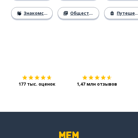
Знакомство
Общество
Путешествия
Загрузить из
App Store
Уст
177 тыс. оценок
1,47 млн отзывов