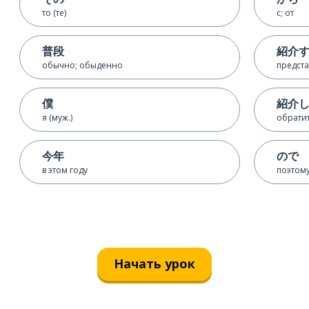
то (те)
с; от
普段
紹介
обычно; обыденно
предста
僕
紹介
я (муж.)
обратит
今年
ので
в этом году
поэтому
Начать урок