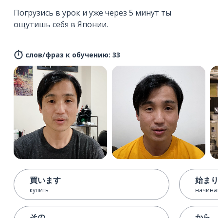
Погрузись в урок и уже через 5 минут ты
ощутишь себя в Японии.
слов/фраз к обучению: 33
買います
始ま
купить
начина
その
から