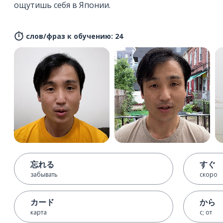
ощутишь себя в Японии.
слов/фраз к обучению: 24
忘れる
すぐ
забывать
скоро
カード
から
карта
с; от