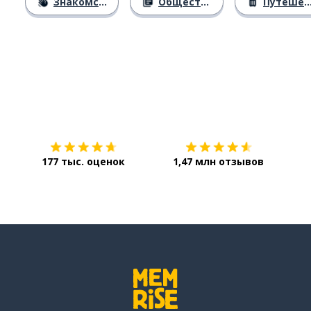
Знакомство
Общество
Путешествия
Загрузить из
App Store
Уст
177 тыс. оценок
1,47 млн отзывов