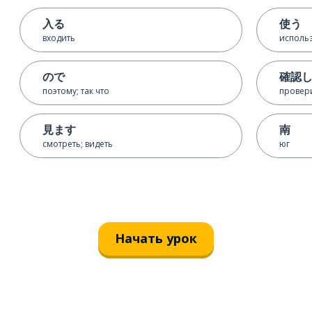
入る
使う
входить
использ
ので
確認
поэтому; так что
провери
見ます
南
смотреть; видеть
юг
Начать урок