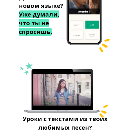
новом языке?
Уже думали,
что ты не
спросишь.
Уроки с текстами из твоих
любимых песен?