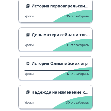
История первоапрельских розыгрышей
Уроки
36
слова/фразы
День матери сейчас и тогда
Уроки
35
слова/фразы
История Олимпийских игр
Уроки
47
слова/фразы
Надежда на изменение климата
Уроки
30
слова/фразы