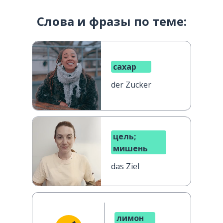
Слова и фразы по теме:
сахар
der Zucker
цель;
мишень
das Ziel
лимон