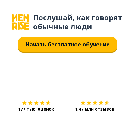
Послушай, как говорят
обычные люди
Начать бесплатное обучение
Загрузить из
App Store
Уст
177 тыс. оценок
1,47 млн отзывов