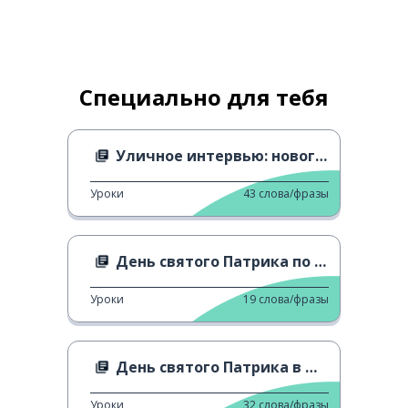
Специально для тебя
Уличное интервью: новогодние обещания
Уроки
43
слова/фразы
День святого Патрика по всему миру
Уроки
19
слова/фразы
День святого Патрика в Мюнхене
Уроки
32
слова/фразы