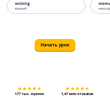
wichtig
niema
важный
никогд
Начать урок
Загрузить из
App Store
Уст
177 тыс. оценок
1,47 млн отзывов