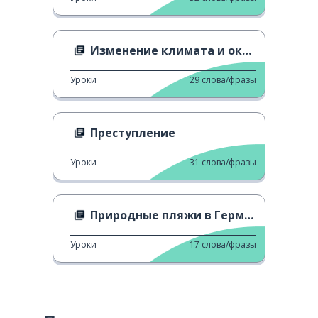
Изменение климата и океан
Уроки
29
слова/фразы
Преступление
Уроки
31
слова/фразы
Природные пляжи в Германии
Уроки
17
слова/фразы