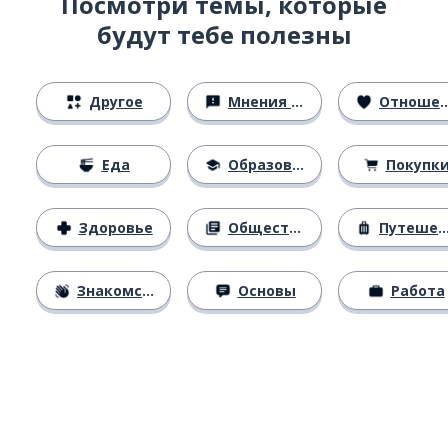
Посмотри темы, которые
будут тебе полезны
Другое
Мнения и убеждения
Отношения
Еда
Образование
Покупк
Здоровье
Общество
Путешествия
Знакомство
Основы
Работа
Загрузить из
App Store
Уст