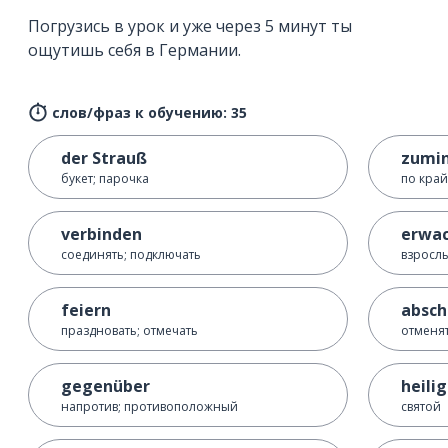
Погрузись в урок и уже через 5 минут ты
ощутишь себя в Германии.
слов/фраз к обучению: 35
der Strauß
zumi
букет; парочка
по край
verbinden
erwa
соединять; подключать
взросл
feiern
absch
праздновать; отмечать
отменят
gegenüber
heilig
напротив; противоположный
святой