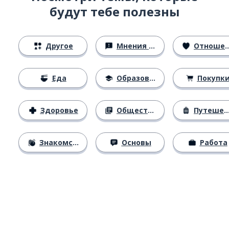
будут тебе полезны
Другое
Мнения и убеждения
Отношения
Еда
Образование
Покупк
Здоровье
Общество
Путешествия
Знакомство
Основы
Работа
Загрузить из
App Store
Уст