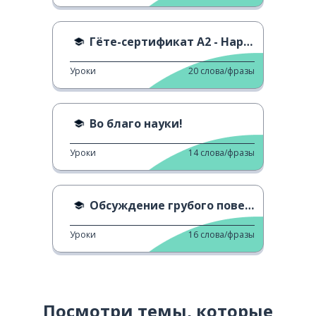
Гёте-сертификат A2 - Наречия
Уроки
20
слова/фразы
Во благо науки!
Уроки
14
слова/фразы
Обсуждение грубого поведения
Уроки
16
слова/фразы
Посмотри темы, которые