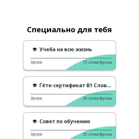
Специально для тебя
Учеба на всю жизнь
Уроки
15
слова/фразы
Гёте-сертификат B1 Словарь - O
Уроки
36
слова/фразы
Совет по обучению
Уроки
35
слова/фразы