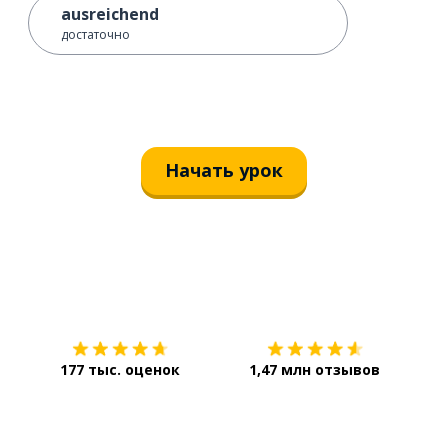
ausreichend
достаточно
Начать урок
Загрузить из
App Store
Уст
177 тыс. оценок
1,47 млн отзывов