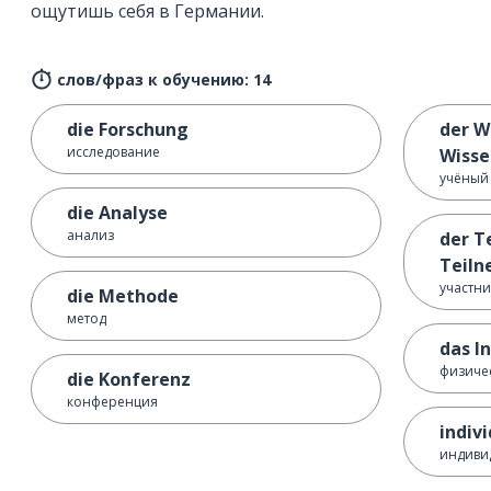
ощутишь себя в Германии.
слов/фраз к обучению: 14
die Forschung
der W
исследование
Wisse
учёный
die Analyse
анализ
der T
Teiln
участни
die Methode
метод
das I
физичес
die Konferenz
конференция
indivi
индиви