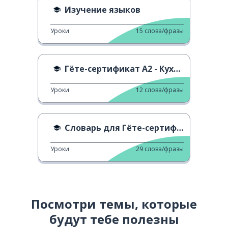
Изучение языков
Уроки
15
слова/фразы
Гёте-сертификат A2 - Кухня и готовка
Уроки
12
слова/фразы
Словарь для Гёте-сертификата A1 - H
Уроки
29
слова/фразы
Посмотри темы, которые
будут тебе полезны