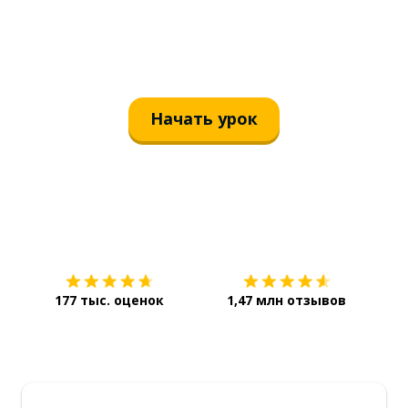
Начать урок
Загрузить из
App Store
Уст
177 тыс. оценок
1,47 млн отзывов