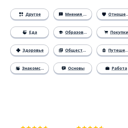
Другое
Мнения и убеждения
Отношения
Еда
Образование
Покупк
Здоровье
Общество
Путешествия
Знакомство
Основы
Работа
Загрузить из
App Store
Уст