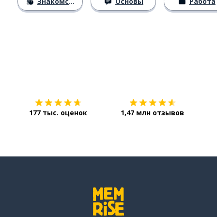
Знакомство
Основы
Работа
Загрузить из
App Store
Уст
177 тыс. оценок
1,47 млн отзывов