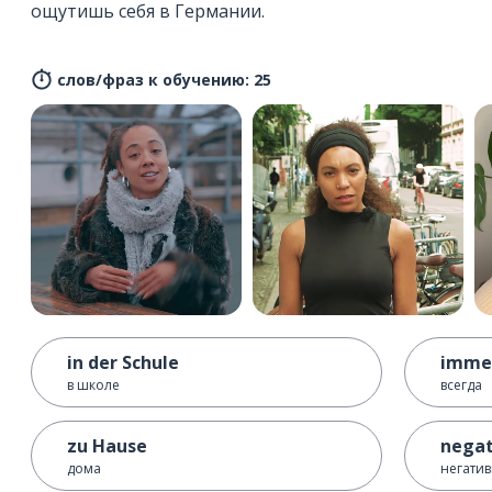
ощутишь себя в Германии.
слов/фраз к обучению: 25
in der Schule
imme
в школе
всегда
zu Hause
negat
дома
негати