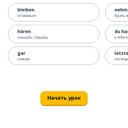
bleiben
nehm
оставаться
брать; 
hören
du ha
слышать; слушать
у тебя е
gar
letzt
совсем
послед
Начать урок