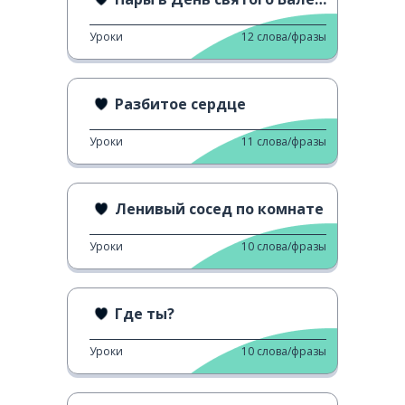
Уроки
12
слова/фразы
Разбитое сердце
Уроки
11
слова/фразы
Ленивый сосед по комнате
Уроки
10
слова/фразы
Где ты?
Уроки
10
слова/фразы