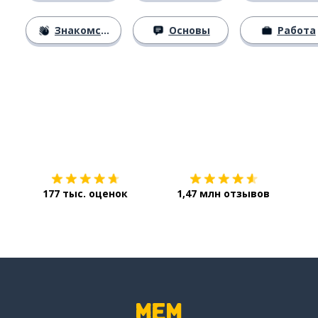
Знакомство
Основы
Работа
Загрузить из
App Store
Уст
177 тыс. оценок
1,47 млн отзывов