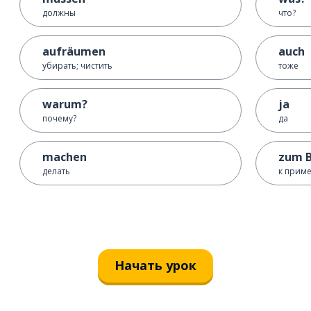
должны
что?
aufräumen
auch
убирать; чистить
тоже
warum?
ja
почему?
да
machen
zum B
делать
к прим
Начать урок