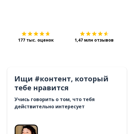
Загрузить из
App Store
Уст
177 тыс. оценок
1,47 млн отзывов
Ищи #контент, который
тебе нравится
Учись говорить о том, что тебя
действительно интересует