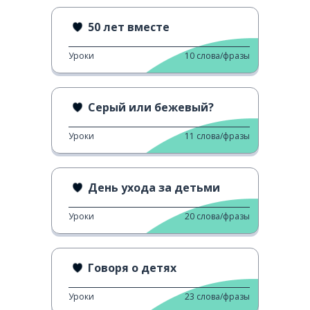
50 лет вместе
Уроки
10
слова/фразы
Серый или бежевый?
Уроки
11
слова/фразы
День ухода за детьми
Уроки
20
слова/фразы
Говоря о детях
Уроки
23
слова/фразы