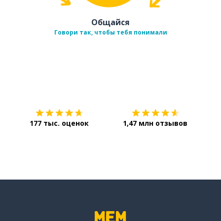
Общайся
Говори так, чтобы тебя понимали
Загрузить из
App Store
Уст
177 тыс. оценок
1,47 млн отзывов