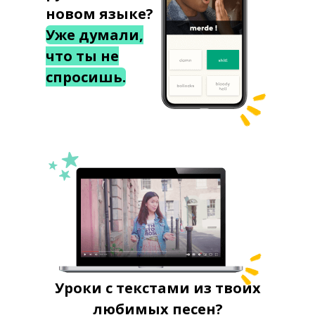
новом языке?
Уже думали,
что ты не
спросишь.
Уроки с текстами из твоих
любимых песен?