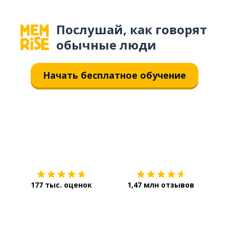
Послушай, как говорят
обычные люди
Начать бесплатное обучение
Загрузить из
App Store
Уст
177 тыс. оценок
1,47 млн отзывов