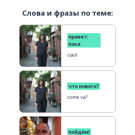
Слова и фразы по теме:
привет;
пока
ciao!
что нового?
come va?
пойдём!