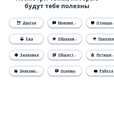
будут тебе полезны
Другое
Мнения и убеждения
Отношения
Еда
Образование
Покупк
Здоровье
Общество
Путешествия
Знакомство
Основы
Работа
Загрузить из
App Store
Уст