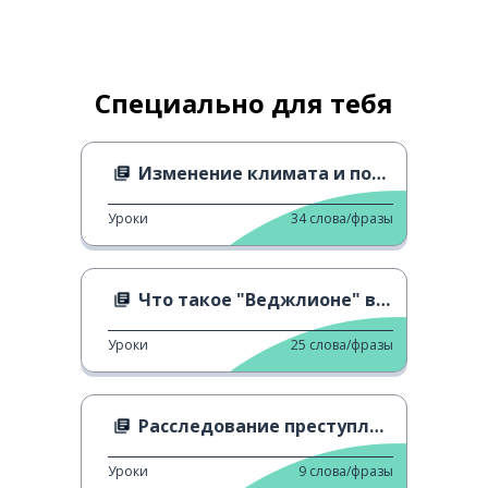
Специально для тебя
Изменение климата и погода
Уроки
34
слова/фразы
Что такое "Веджлионе" в Италии?
Уроки
25
слова/фразы
Расследование преступления
Уроки
9
слова/фразы