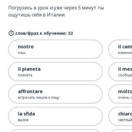
Погрузись в урок и уже через 5 минут ты
ощутишь себя в Италии.
слов/фраз к обучению: 32
nostro
il ca
наш
измене
il pianeta
il me
планета
сообщ
affrontare
molt
встречать лицом к лицу
очень; 
la sfida
chiar
вызов
светлы