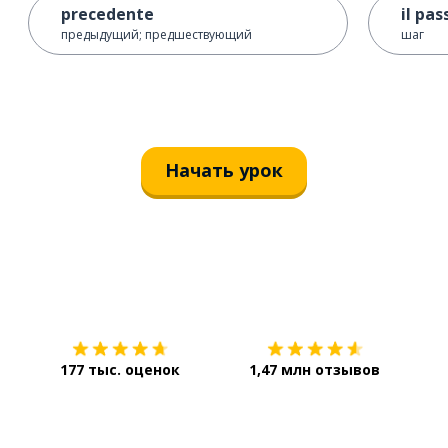
precedente
il pas
предыдущий; предшествующий
шаг
Начать урок
Загрузить из
App Store
Уст
177 тыс. оценок
1,47 млн отзывов