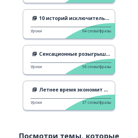
10 историй исключительных женщин
Уроки
64
слова/фразы
Сенсационные розыгрыши первого апреля
Уроки
56
слова/фразы
Летнее время экономит деньги
Уроки
37
слова/фразы
Посмотри темы, которые