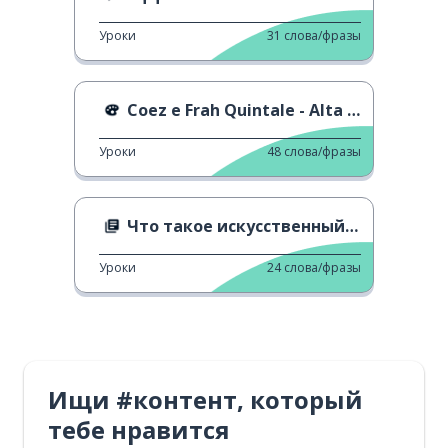
Уроки
31
слова/фразы
Coez e Frah Quintale - Alta marea
Уроки
48
слова/фразы
Что такое искусственный интеллект?
Уроки
24
слова/фразы
Ищи #контент, который
тебе нравится