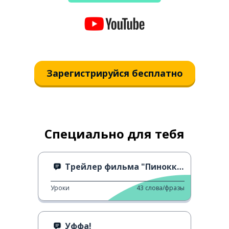
Зарегистрируйся бесплатно
Специально для тебя
Трейлер фильма "Пиноккио"
Уроки
43
слова/фразы
Уффа!