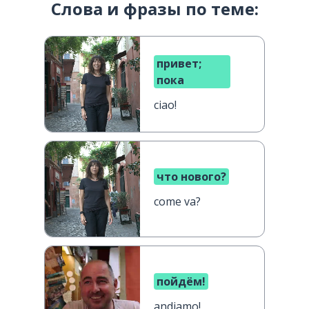
Слова и фразы по теме:
привет;
пока
ciao!
что нового?
come va?
пойдём!
andiamo!