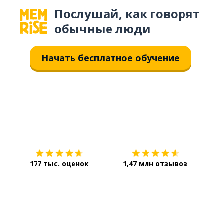
Послушай, как говорят
обычные люди
Начать бесплатное обучение
Загрузить из
App Store
Уст
177 тыс. оценок
1,47 млн отзывов