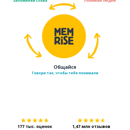
Запоминай слова
Понимай людей
Общайся
Говори так, чтобы тебя понимали
Загрузить из
App Store
Уст
177 тыс. оценок
1,47 млн отзывов