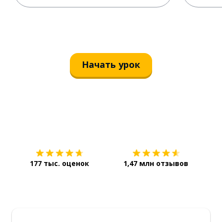
Начать урок
Загрузить из
App Store
Уст
177 тыс. оценок
1,47 млн отзывов