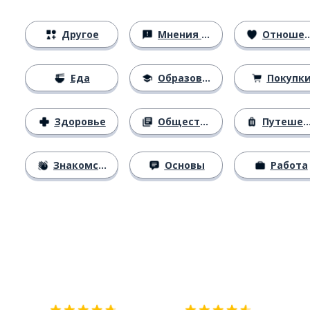
Другое
Мнения и убеждения
Отношения
Еда
Образование
Покупк
Здоровье
Общество
Путешествия
Знакомство
Основы
Работа
Загрузить из
App Store
Уст