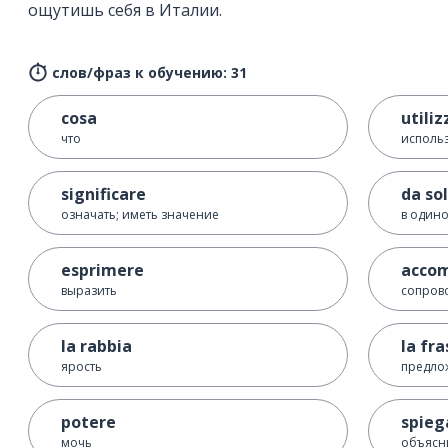
ощутишь себя в Италии.
слов/фраз к обучению: 31
cosa
utiliz
что
исполь
significare
da so
означать; иметь значение
в одино
esprimere
acco
выразить
сопров
la rabbia
la fra
ярость
предло
potere
spieg
мочь
объясн