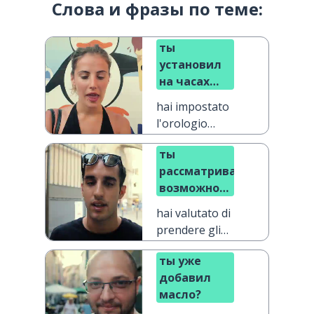
Слова и фразы по теме:
ты
установил
на часах
правильное
hai impostato
время?
l'orologio
correttamente?
ты
рассматривал
возможность
приобрести
hai valutato di
очки?
prendere gli
occhiali?
ты уже
добавил
масло?