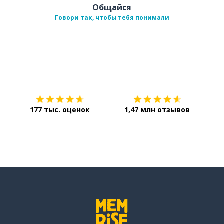
Общайся
Говори так, чтобы тебя понимали
Загрузить из
App Store
Уст
177 тыс. оценок
1,47 млн отзывов