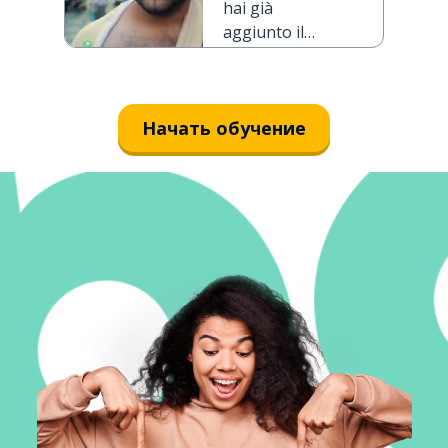
hai già
aggiunto il
burro?
Начать обучение