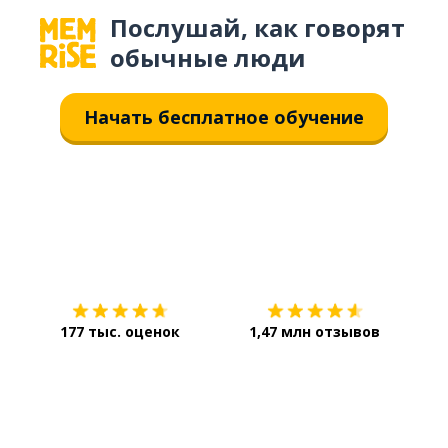
Послушай, как говорят
обычные люди
Начать бесплатное обучение
Загрузить из
App Store
Уст
177 тыс. оценок
1,47 млн отзывов