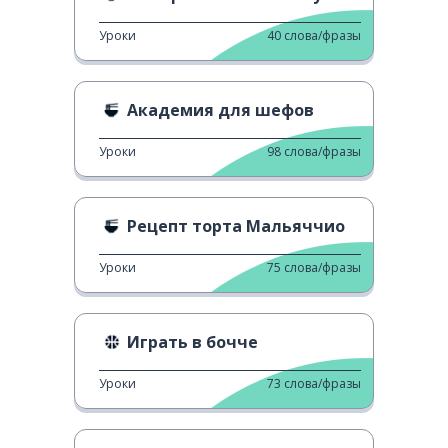
Уроки
40
слова/фразы
Академия для шефов
Уроки
98
слова/фразы
Рецепт торта Мальяччио
Уроки
75
слова/фразы
Играть в бочче
Уроки
73
слова/фразы