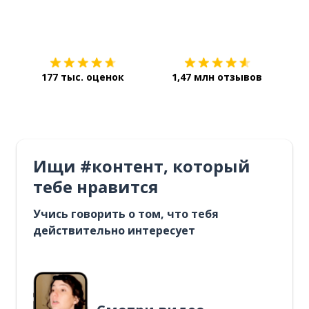
Загрузить из
App Store
Уст
177 тыс. оценок
1,47 млн отзывов
Ищи #контент, который
тебе нравится
Учись говорить о том, что тебя
действительно интересует