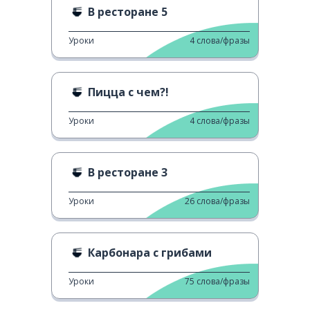
В ресторане 5
Уроки
4
слова/фразы
Пицца с чем?!
Уроки
4
слова/фразы
В ресторане 3
Уроки
26
слова/фразы
Карбонара с грибами
Уроки
75
слова/фразы