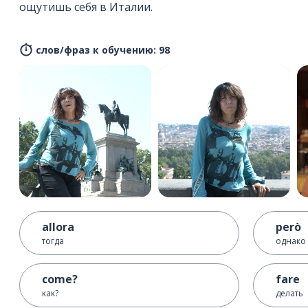
ощутишь себя в Италии.
слов/фраз к обучению: 98
allora
però
тогда
однако
come?
fare
как?
делать