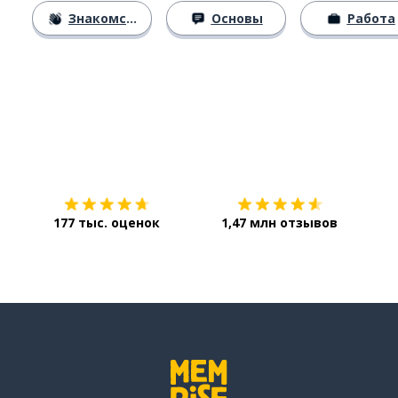
Знакомство
Основы
Работа
Загрузить из
App Store
Уст
177 тыс. оценок
1,47 млн отзывов