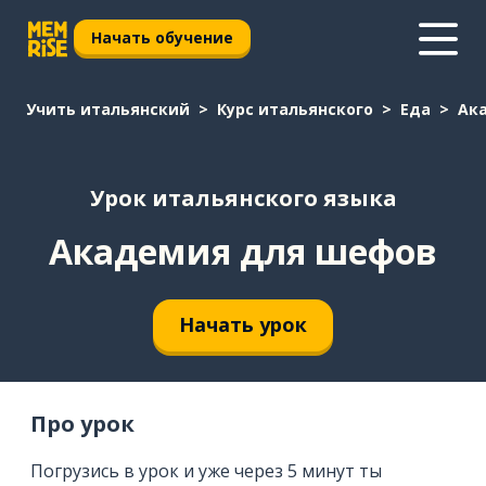
Начать обучение
Учить итальянский
Курс итальянского
Еда
Ак
Урок итальянского языка
Академия для шефов
Начать урок
Про урок
Погрузись в урок и уже через 5 минут ты