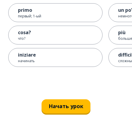
primo
un po
первый; 1-ый
немног
cosa?
più
что?
больше
iniziare
diffici
начинать
сложн
Начать урок