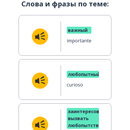
Слова и фразы по теме:
важный
importante
любопытный
curioso
заинтересовать;
вызвать
любопытство