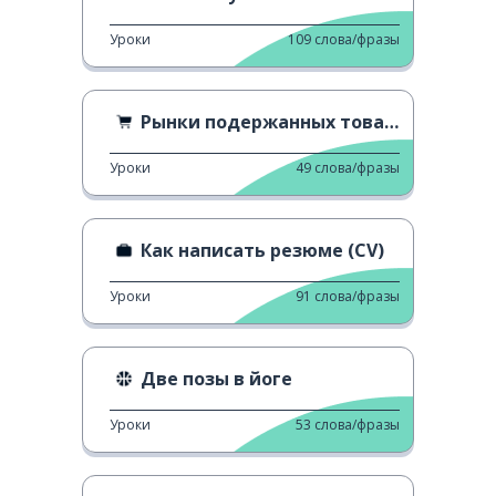
Уроки
109
слова/фразы
Рынки подержанных товаров
Уроки
49
слова/фразы
Как написать резюме (CV)
Уроки
91
слова/фразы
Две позы в йоге
Уроки
53
слова/фразы