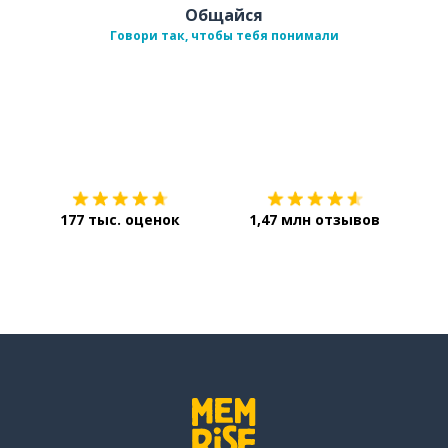
Общайся
Говори так, чтобы тебя понимали
Загрузить из
App Store
Уст
177 тыс. оценок
1,47 млн отзывов