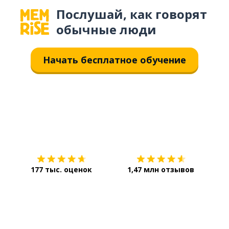
Послушай, как говорят
обычные люди
Начать бесплатное обучение
Загрузить из
App Store
Уст
177 тыс. оценок
1,47 млн отзывов