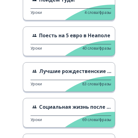
Уроки
4
слова/фразы
Поесть на 5 евро в Неаполе
Уроки
40
слова/фразы
Лучшие рождественские рынки
Уроки
83
слова/фразы
Социальная жизнь после Covid
Уроки
69
слова/фразы