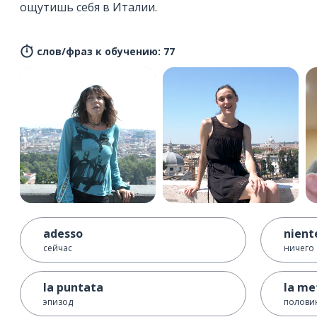
ощутишь себя в Италии.
слов/фраз к обучению: 77
adesso
nient
сейчас
ничего
la puntata
la me
эпизод
полови