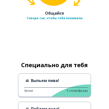
Общайся
Говори так, чтобы тебя понимали
Специально для тебя
Выпьем пива!
Уроки
5
слова/фразы
Пойдем туда!