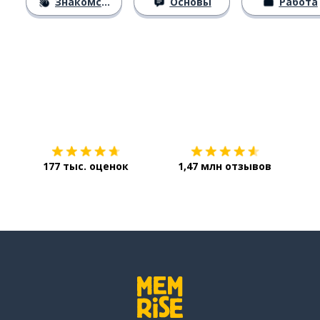
Знакомство
Основы
Работа
Загрузить из
App Store
Уст
177 тыс. оценок
1,47 млн отзывов