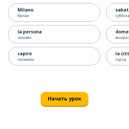
Milano
sabat
Милан
суббот
la persona
dome
человек
воскре
capire
la cit
понимать
город
Начать урок