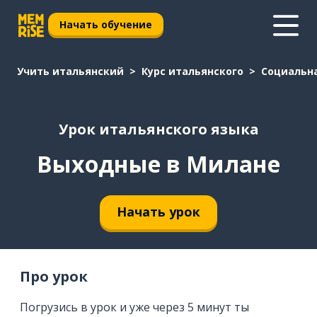
Начать обучение
Учить итальянский
Курс итальянского
Социальн
Урок итальянского языка
Выходные в Милане
Начать урок
Про урок
Погрузись в урок и уже через 5 минут ты