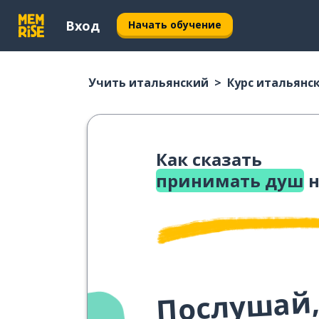
Вход
Начать обучение
Учить итальянский
Курс итальянс
Как сказать
принимать душ
н
Послушай,