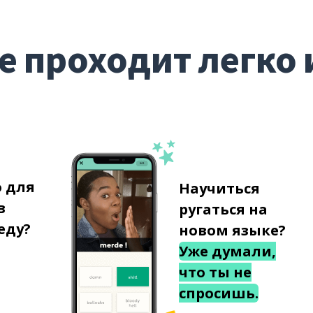
е проходит легко 
о для
Научиться
в
ругаться на
еду?
новом языке?
Уже думали,
что ты не
спросишь.