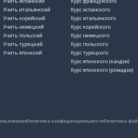
Учить испанский
Курс французского
Учить итальянский
Курс испанского
Учить корейский
Курс итальянского
Учить немецкий
Курс корейского
Учить польский
Курс немецкого
Учить турецкий
Курс польского
Учить японский
Курс турецкого
Курс японского (кандзи)
Курс японского (ромадзи)
пользования
Политика конфиденциальности
Политика фай