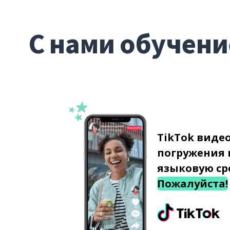
С нами обучени
TikTok виде
погружения 
языковую ср
Пожалуйста!