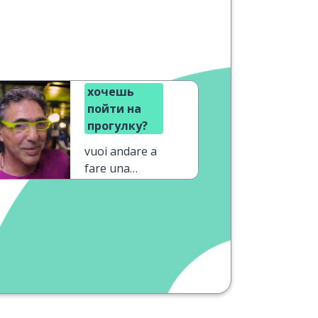
хочешь
пойти на
прогулку?
vuoi andare a
fare una
passeggiata?