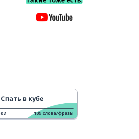
Такие тоже есть.
Спать в кубе
оки
109
слова/фразы