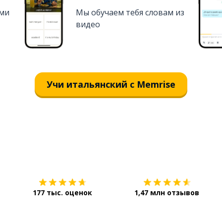
ями
Мы обучаем тебя словам из
видео
Учи итальянский с Memrise
Загрузить из
App Store
177 тыс. оценок
1,47 млн отзывов