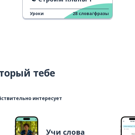
Уроки
28
слова/фразы
торый тебе
ействительно интересует
Учи слова