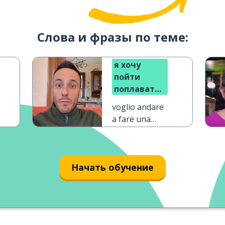
Слова и фразы по теме:
я хочу
пойти
поплавать
сегодня
voglio andare
днём
a fare una
nuotata oggi
pomeriggio
Начать обучение