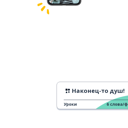
Наконец-то душ!
Уроки
6
слова/