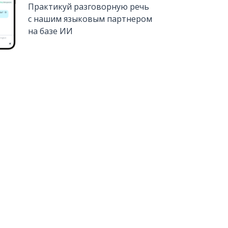
Практикуй разговорную речь
с нашим языковым партнером
на базе ИИ
Установить из
Google Play