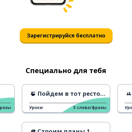
Зарегистрируйся бесплатно
Специально для тебя
Пойдем в тот ресторан
фразы
Уроки
5
слова/фразы
Ур
Строим планы 1