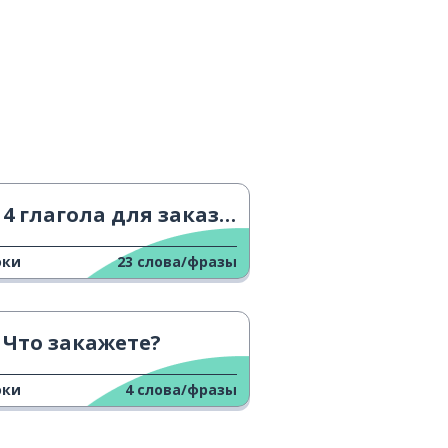
4 глагола для заказа еды и напитков
оки
23
слова/фразы
Что закажете?
оки
4
слова/фразы