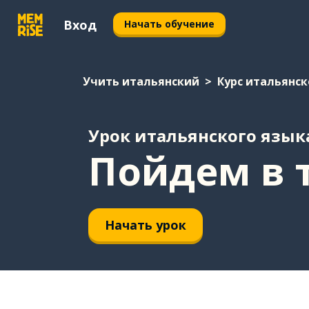
Вход
Начать обучение
Учить итальянский
Курс итальянск
Урок итальянского язык
Пойдем в 
Начать урок