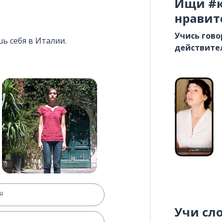
Ищи #к
нравит
Учись гово
ь себя в Италии.
действите
ш
Учи сл