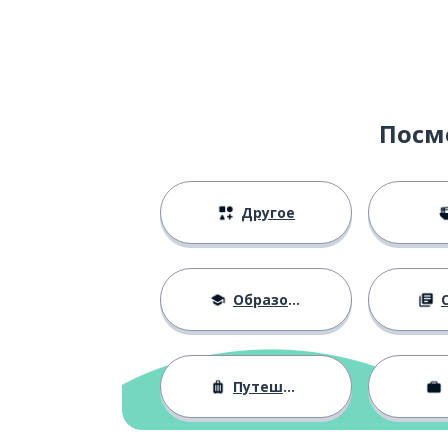
Посм
Другое
Образование
О
Путешествия