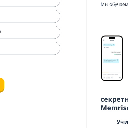
Мы обучаем
я
секрет
Memris
Уч