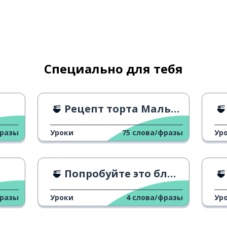
Специально для тебя
Рецепт торта Мальяччио
фразы
Уроки
75
слова/фразы
Ур
Попробуйте это блюдо!
фразы
Уроки
4
слова/фразы
Ур