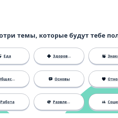
отри темы, которые будут тебе по
Еда
Здоровье
Знаком
бщество
Основы
Отноше
Работа
Развлечения
Социальная 