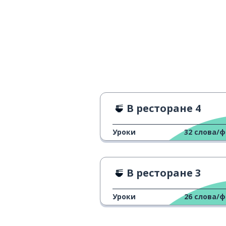
В ресторане 4
Уроки
32
слова/
В ресторане 3
Уроки
26
слова/