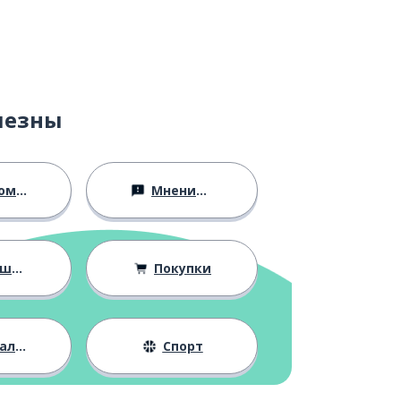
лезны
ство
Мнения и убеждения
ния
Покупки
жизнь
Спорт