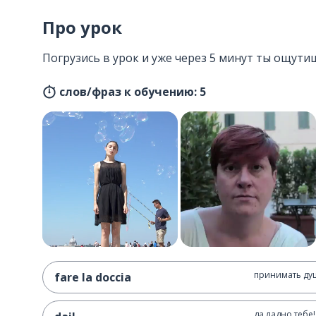
Про урок
Погрузись в урок и уже через 5 минут ты ощутиш
слов/фраз к обучению: 5
принимать ду
fare la doccia
да ладно тебе!