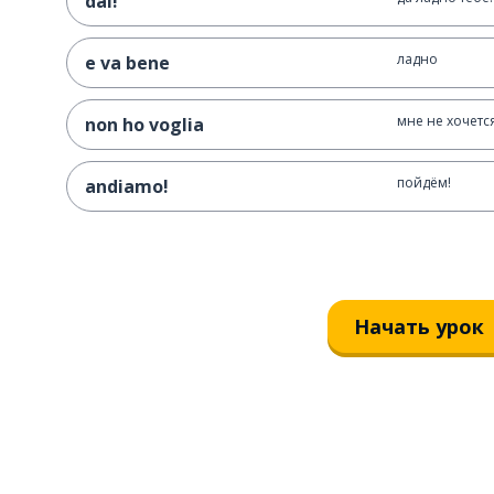
dai!
ладно
e va bene
мне не хочетс
non ho voglia
пойдём!
andiamo!
Начать урок