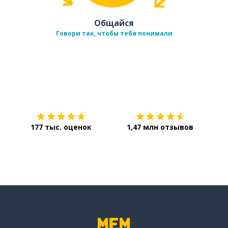
Общайся
Говори так, чтобы тебя понимали
Загрузить из
App Store
Уст
177 тыс. оценок
1,47 млн отзывов