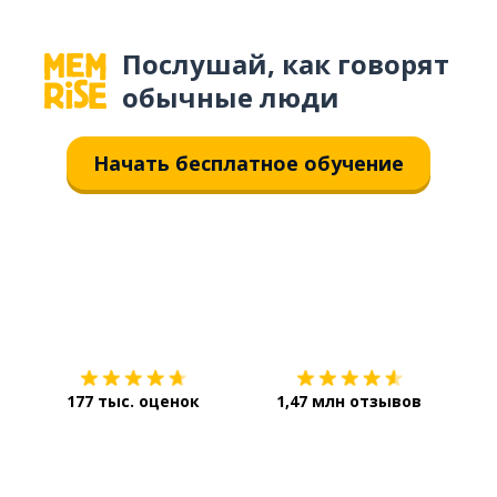
Послушай, как говорят
обычные люди
Начать бесплатное обучение
Загрузить из
App Store
Уст
177 тыс. оценок
1,47 млн отзывов