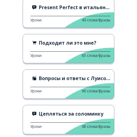
Present Perfect в итальянском языке
Уроки
49
слова/фразы
Подходит ли это мне?
Уроки
65
слова/фразы
Вопросы и ответы с Луисом Салом.
Уроки
96
слова/фразы
Цепляться за соломинку
Уроки
48
слова/фразы