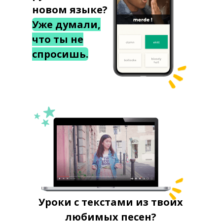
новом языке?
Уже думали,
что ты не
спросишь.
Уроки с текстами из твоих
любимых песен?