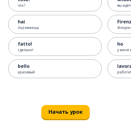
что?
вы идёт
hai
Firen
(ты) имеешь
Флоре
fatto!
ho
сделано!
у меня 
bello
lavor
красивый
работа
Начать урок