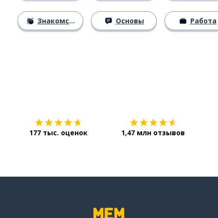
Знакомство
Основы
Работа
Загрузить из
App Store
Уст
177 тыс. оценок
1,47 млн отзывов