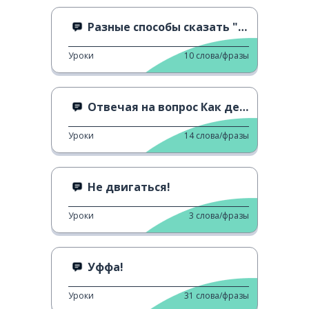
Разные способы сказать "Мне это нравится "
Уроки
10
слова/фразы
Отвечая на вопрос Как дела? 3
Уроки
14
слова/фразы
Не двигаться!
Уроки
3
слова/фразы
Уффа!
Уроки
31
слова/фразы