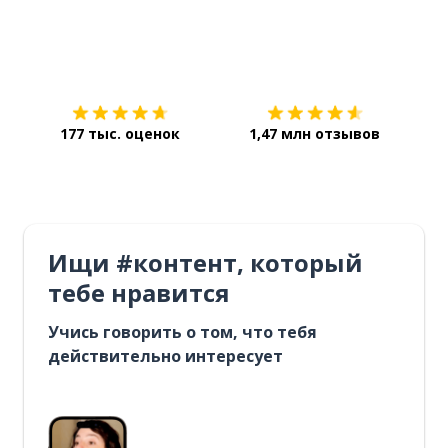
Загрузить из
App Store
Уст
177 тыс. оценок
1,47 млн отзывов
Ищи #контент, который
тебе нравится
Учись говорить о том, что тебя
действительно интересует