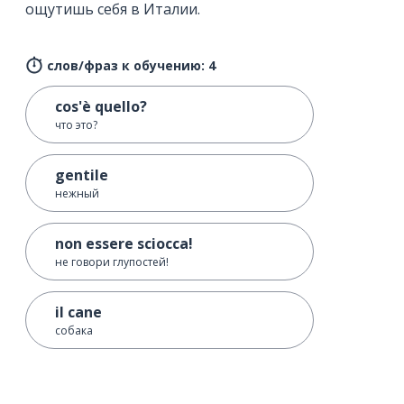
ощутишь себя в Италии.
слов/фраз к обучению: 4
cos'è quello?
что это?
gentile
нежный
non essere sciocca!
не говори глупостей!
il cane
собака