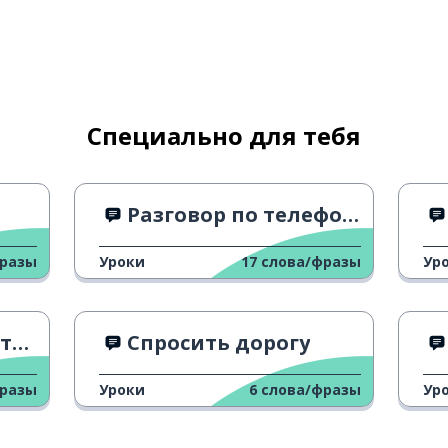
а
лаза и седые волосы
Специально для тебя
аешься?
Разговор по телефону
фразы
Уроки
17
слова/фразы
Ур
ии каждый день
ком
Спросить дорогу
фразы
Уроки
6
слова/фразы
Ур