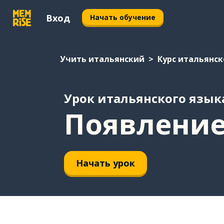
Вход
Начать обучение
Учить итальянский
Курс итальянск
Урок итальянского язык
Появление
Начать урок