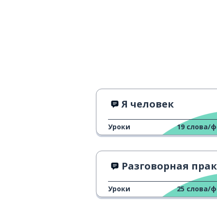
a volte indossa un vestito rosso
она блондинк
è bionda
у неё карие г
ha gli occhi marroni e i capelli
grigi
чем ты заним
che lavoro fai?
Я человек
я журналист
sono un giornalista
Уроки
19
слова/
я пишу истор
scrivo storie ogni giorno
Разговорная практика на итальянс
Уроки
25
слова/