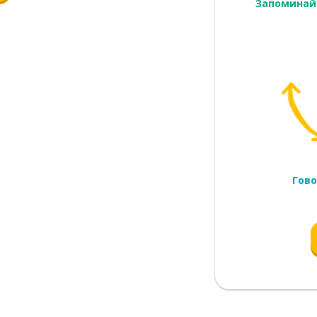
Запоминай
Гово
сит красное платье