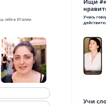
Ищи #к
нравит
Учись гово
ь себя в Италии.
действите
Учи сл