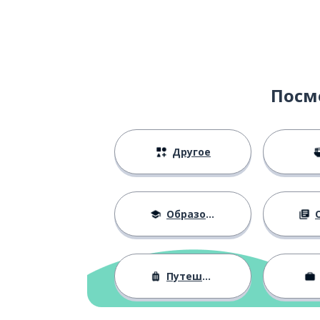
Посм
Другое
Образование
О
Путешествия