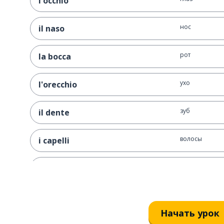
l'occhio
нос
il naso
рот
la bocca
ухо
l'orecchio
зуб
il dente
волосы
i capelli
очки
gli occhiali
история
la storia
Начать урок
носить; надев