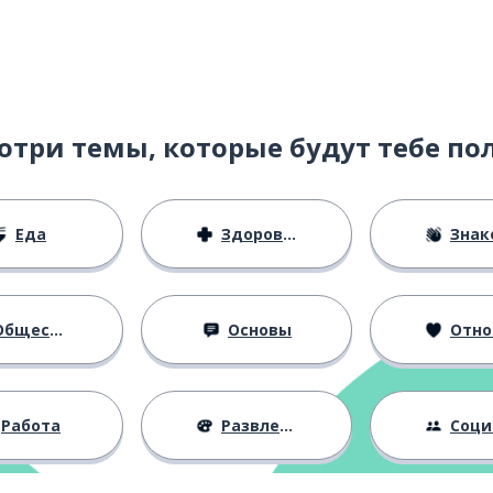
отри темы, которые будут тебе по
Еда
Здоровье
Знаком
бщество
Основы
Отноше
Работа
Развлечения
Социальная 