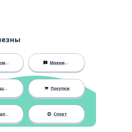
лезны
ство
Мнения и убеждения
ния
Покупки
жизнь
Спорт