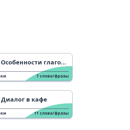
Особенности глаголов 3
оки
7
слова/фразы
Диалог в кафе
оки
11
слова/фразы