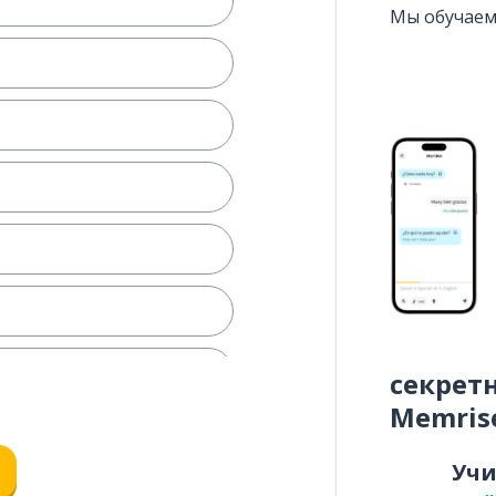
Мы обучаем
секрет
Memris
Уч
ать