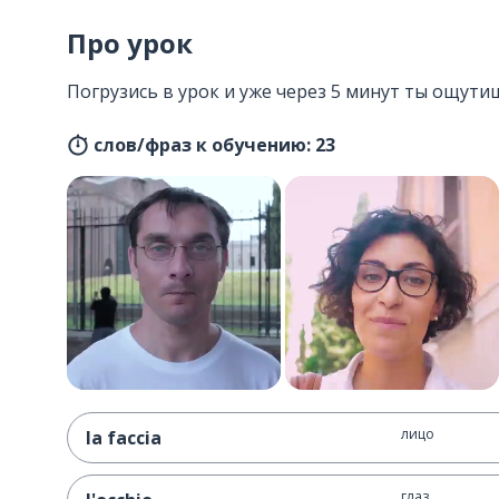
Про урок
Погрузись в урок и уже через 5 минут ты ощутиш
слов/фраз к обучению: 23
лицо
la faccia
глаз