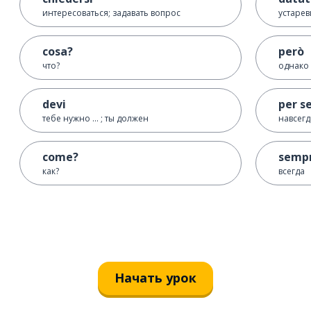
интересоваться; задавать вопрос
устаре
cosa?
però
что?
однако
devi
per s
тебе нужно ... ; ты должен
навсегд
come?
semp
как?
всегда
Начать урок