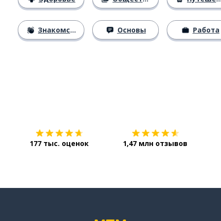
Знакомство
Основы
Работа
Загрузить из
App Store
Уст
177 тыс. оценок
1,47 млн отзывов