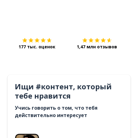
Загрузить из
App Store
Уст
177 тыс. оценок
1,47 млн отзывов
Ищи #контент, который
тебе нравится
Учись говорить о том, что тебя
действительно интересует