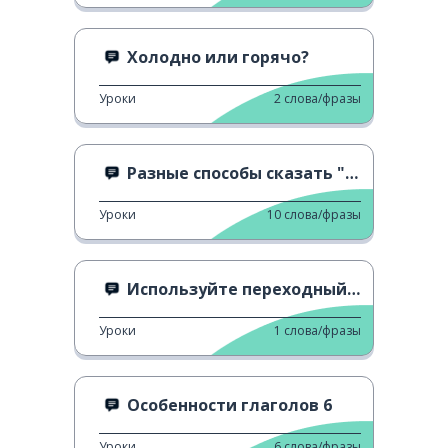
Холодно или горячо?
Уроки
2
слова/фразы
Разные способы сказать "Мне это нравится "
Уроки
10
слова/фразы
Используйте переходный переход
Уроки
1
слова/фразы
Особенности глаголов 6
Уроки
6
слова/фразы