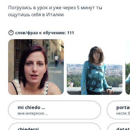
Погрузись в урок и уже через 5 минут ты
ощутишь себя в Италии.
слов/фраз к обучению: 111
mi chiedo ...
porta
мне интересно ...
нести; 
chiedersi
datat