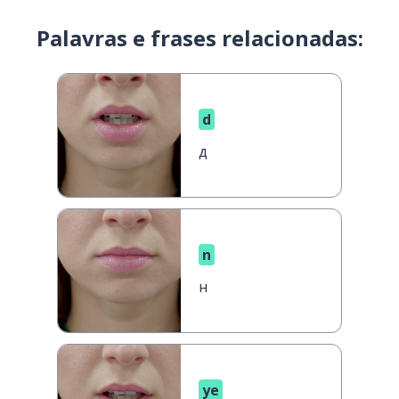
Palavras e frases relacionadas:
d
д
n
н
ye